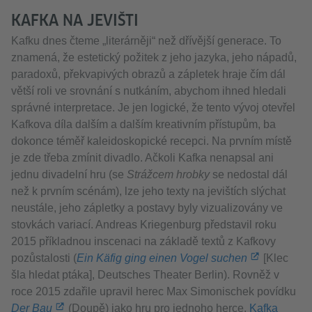
KAFKA NA JEVIŠTI
Kafku dnes čteme „literárněji“ než dřívější generace. To
znamená, že estetický požitek z jeho jazyka, jeho nápadů,
paradoxů, překvapivých obrazů a zápletek hraje čím dál
větší roli ve srovnání s nutkáním, abychom ihned hledali
správné interpretace. Je jen logické, že tento vývoj otevřel
Kafkova díla dalším a dalším kreativním přístupům, ba
dokonce téměř kaleidoskopické recepci. Na prvním místě
je zde třeba zmínit divadlo. Ačkoli Kafka nenapsal ani
jednu divadelní hru (se
Strážcem hrobky
se nedostal dál
než k prvním scénám), lze jeho texty na jevištích slýchat
neustále, jeho zápletky a postavy byly vizualizovány ve
stovkách variací. Andreas Kriegenburg představil roku
2015 příkladnou inscenaci na základě textů z Kafkovy
pozůstalosti (
Ein Käfig ging einen Vogel suchen
[Klec
šla hledat ptáka], Deutsches Theater Berlin). Rovněž v
roce 2015 zdařile upravil herec Max Simonischek povídku
Der Bau
(Doupě) jako hru pro jednoho herce.
Kafka