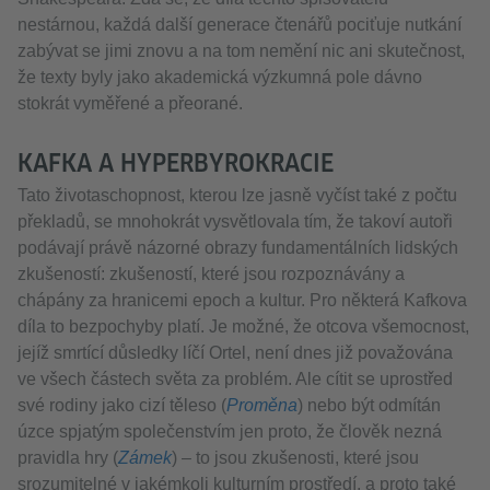
nestárnou, každá další generace čtenářů pociťuje nutkání
zabývat se jimi znovu a na tom nemění nic ani skutečnost,
že texty byly jako akademická výzkumná pole dávno
stokrát vyměřené a přeorané.
KAFKA A HYPERBYROKRACIE
Tato životaschopnost, kterou lze jasně vyčíst také z počtu
překladů, se mnohokrát vysvětlovala tím, že takoví autoři
podávají právě názorné obrazy fundamentálních lidských
zkušeností: zkušeností, které jsou rozpoznávány a
chápány za hranicemi epoch a kultur. Pro některá Kafkova
díla to bezpochyby platí. Je možné, že otcova všemocnost,
jejíž smrtící důsledky líčí Ortel, není dnes již považována
ve všech částech světa za problém. Ale cítit se uprostřed
své rodiny jako cizí těleso (
Proměna
) nebo být odmítán
úzce spjatým společenstvím jen proto, že člověk nezná
pravidla hry (
Zámek
) – to jsou zkušenosti, které jsou
srozumitelné v jakémkoli kulturním prostředí, a proto také