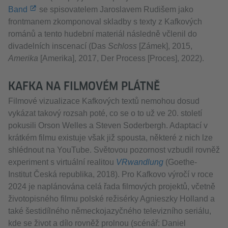
Band
se spisovatelem Jaroslavem Rudišem jako
frontmanem zkomponoval skladby s texty z Kafkových
románů a tento hudební materiál následně včlenil do
divadelních inscenací (Das
Schloss
[Zámek], 2015,
Amerika
[Amerika], 2017, Der Process [Proces], 2022).
KAFKA NA FILMOVÉM PLÁTNĚ
Filmové vizualizace Kafkových textů nemohou dosud
vykázat takový rozsah poté, co se o to už ve 20. století
pokusili Orson Welles a Steven Soderbergh. Adaptací v
krátkém filmu existuje však již spousta, některé z nich lze
shlédnout na YouTube. Světovou pozornost vzbudil rovněž
experiment s virtuální realitou
VRwandlung
(Goethe-
Institut Česká republika, 2018). Pro Kafkovo výročí v roce
2024 je naplánována celá řada filmových projektů, včetně
životopisného filmu polské režisérky Agnieszky Holland a
také šestidílného německojazyčného televizního seriálu,
kde se život a dílo rovněž prolnou (scénář: Daniel