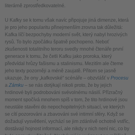
literárně zprostředkovatelné.
U Kafky se k tomu však navíc připojuje jiná dimenze, která
je pro jeho popularitu přinejmenším zrovna tak důležitá:
Kafka líčí bezpochyby moderní svět, který nabyl hrozivých
rysů. To bylo zpočátku špatně pochopeno. Neboť
zkušenosti totalitního teroru svedly mnohé čtenáře první
generace k tomu, že četli Kafku jako proroka, který
předvídal hrůzy fašismu a stalinismu. Mezitím ale čteme
jeho texty pozorněji a méně zaujatě. Přitom se jasně
ukazuje, že ony „kafkovské“ scénáře – obzvlášť v
Procesu
a
Zámku
– se nás dotýkají nikoli proto, že by jejich
hrdinové byli podrobováni svévolnému násilí. Přízračný
moment spočívá mnohem spíš v tom, že tito hrdinové jsou
neustále stavěni do nepochopitelných situací, ve kterých
se cítí pozorováni a zbavováni své intimní sféry. Když se
dožadují vysvětlení, vychází se jim zdánlivě ochotně vstříc,
dostávají hojnost informací, ale nikdy v nich není nic, co by