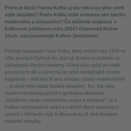
Prečo je kúzlo Franza Kafku aj sto rokov po jeho smrti
stále aktuálne? Prečo Kafku stále vnímame ako takého
moderného a súčasného? Čo môžeme očakávať v
Kafkovom jubilejnom roku 2024? Odpovedá Reiner
Stach, najvýznamnejší Kafkov životopisec.
Pražský spisovatel Franz Kafka, který zemřel roku 1924 ve
věku pouhých čtyřiceti let, platí už dlouho za jednoho ze
zakladatelů literární moderny. Ačkoli sám vydal jen málo
prozaických děl a zanechal po sobě neobyčejně mnoho
fragmentů – všechny tři jeho romány zůstaly nedokončené
–, je dnes jeho status klasika nesporný. Ten, kdo jako
student německojazyčného gymnázia absolvuje
„rozšířenou výuku německého jazyka a literatury“, se s
Kafkou nevyhnutelně setká a v téměř všech spolkových
zemích v Německu byly Kafkovy texty již také tématem
maturitní zkoušky.