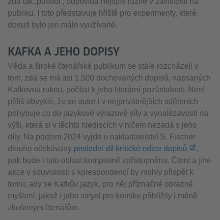
zda tak ‚působí‘, odpovídá nejspíš různě v závislosti na
publiku. I toto představuje hřiště pro experimenty, které
dosud bylo jen málo využívané.
KAFKA A JEHO DOPISY
Věda a široké čtenářské publikum se stále rozcházejí v
tom, zda se má asi 1.500 dochovaných dopisů, napsaných
Kafkovou rukou, počítat k jeho literární pozůstalosti. Není
příliš obvyklé, že se autor i v nejprivátnějších sděleních
pohybuje co do jazykové výrazové síly a vynalézavosti na
výši, která si v těchto hlediscích v ničem nezadá s jeho
díly. Na podzim 2024 vyjde u nakladatelství S. Fischer
dlouho očekávaný
poslední díl kritické edice dopisů
,
pak bude i tato oblast kompletně zpřístupněna. Čtení a jiné
akce v souvislosti s korespondencí by mohly přispět k
tomu, aby se Kafkův jazyk, pro něj příznačné obrazné
myšlení, jakož i jeho smysl pro komiku přiblížily i méně
zkušeným čtenářům.