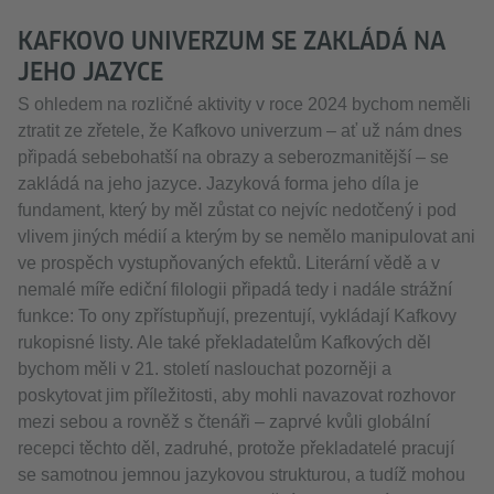
KAFKOVO UNIVERZUM SE ZAKLÁDÁ NA
JEHO JAZYCE
S ohledem na rozličné aktivity v roce 2024 bychom neměli
ztratit ze zřetele, že Kafkovo univerzum – ať už nám dnes
připadá sebebohatší na obrazy a seberozmanitější – se
zakládá na jeho jazyce. Jazyková forma jeho díla je
fundament, který by měl zůstat co nejvíc nedotčený i pod
vlivem jiných médií a kterým by se nemělo manipulovat ani
ve prospěch vystupňovaných efektů. Literární vědě a v
nemalé míře ediční filologii připadá tedy i nadále strážní
funkce: To ony zpřístupňují, prezentují, vykládají Kafkovy
rukopisné listy. Ale také překladatelům Kafkových děl
bychom měli v 21. století naslouchat pozorněji a
poskytovat jim příležitosti, aby mohli navazovat rozhovor
mezi sebou a rovněž s čtenáři – zaprvé kvůli globální
recepci těchto děl, zadruhé, protože překladatelé pracují
se samotnou jemnou jazykovou strukturou, a tudíž mohou