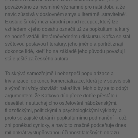
považováno za nesmírně významné pro naši dobu a že
navíc zůstává v doslovném smyslu literárně „stravitelné“.
Existuje široký mezinárodní proud recepce, který lze
vzhledem k jeho dosahu označit už za popkulturní a který
se hodně vzdálil literárněvědnému diskursu. Kafka se stal
světovou postavou literatury, jeho jméno a portrét znají
dokonce lidé, kteří ho na základě jeho původu považují
stále ještě za českého autora.
To skrývá samozřejmě i nebezpečí popularizace a
trivializace, dokonce komercializace, která je v souvislosti
s výročími vždy obzvlášť nakažlivá. Mohlo by se to odbýt
argumentem, že Kafkovo dílo přece dobře přestálo i
desetiletí neutuchajícího ostřelování náboženskými,
filozofickými, politickými a psychologickými výklady, a
proto se zajisté ubrání i popkulturnímu podmanění – což
zní poněkud cynicky, a navíc to značně podceňuje dnes
milionkrát vystupňovanou účinnost falešných obrazů.