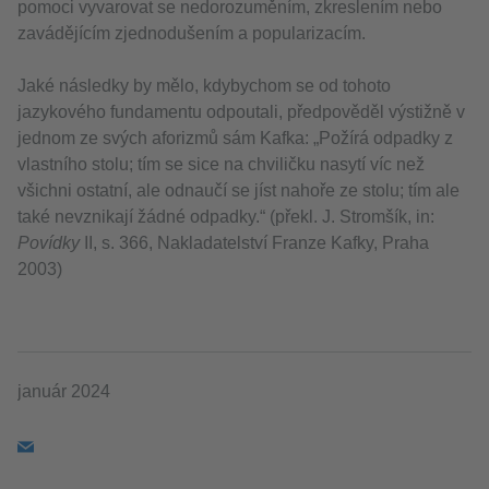
pomoci vyvarovat se nedorozuměním, zkreslením nebo
zavádějícím zjednodušením a popularizacím.
Jaké následky by mělo, kdybychom se od tohoto
jazykového fundamentu odpoutali, předpověděl výstižně v
jednom ze svých aforizmů sám Kafka: „Požírá odpadky z
vlastního stolu; tím se sice na chviličku nasytí víc než
všichni ostatní, ale odnaučí se jíst nahoře ze stolu; tím ale
také nevznikají žádné odpadky.“ (překl. J. Stromšík, in:
Povídky
II, s. 366, Nakladatelství Franze Kafky, Praha
2003)
január 2024