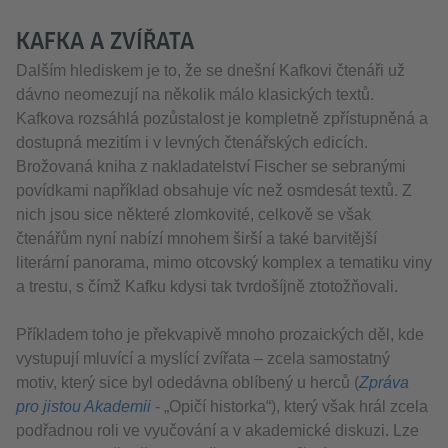
KAFKA A ZVÍŘATA
Dalším hlediskem je to, že se dnešní Kafkovi čtenáři už
dávno neomezují na několik málo klasických textů.
Kafkova rozsáhlá pozůstalost je kompletně zpřístupněná a
dostupná mezitím i v levných čtenářských edicích.
Brožovaná kniha z nakladatelství Fischer se sebranými
povídkami například obsahuje víc než osmdesát textů. Z
nich jsou sice některé zlomkovité, celkově se však
čtenářům nyní nabízí mnohem širší a také barvitější
literární panorama, mimo otcovský komplex a tematiku viny
a trestu, s čímž Kafku kdysi tak tvrdošíjně ztotožňovali.
Příkladem toho je překvapivě mnoho prozaických děl, kde
vystupují mluvící a myslící zvířata – zcela samostatný
motiv, který sice byl odedávna oblíbený u herců (
Zpráva
pro jistou Akademii
- „Opičí historka“), který však hrál zcela
podřadnou roli ve vyučování a v akademické diskuzi. Lze