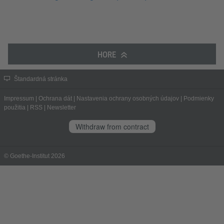
HORE
Štandardná stránka
Impressum
|
Ochrana dát
|
Nastavenia ochrany osobných údajov
|
Podmienky
použitia
|
RSS
|
Newsletter
Withdraw from contract
© Goethe-Institut 2026