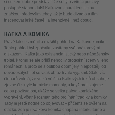
si celkem dobře představit, že se tyto zvířecí postavy
postupně stanou další Kafkovou charakteristickou
značkou, především tehdy, až je bude divadlo a film
inscenovat ještě častěji a intenzivněji než dosud.
KAFKA A KOMIKA
Právě tak se změnil a rozšířil pohled na Kafkovu komiku.
Tento pohled byl zpočátku zastřený světonázorovými
diskuzemi: Kafka jako existencialistický nebo náboženský
trpitel, k tomu se ale příliš nehodily groteskní scény v jeho
románech, a proto se s oblibou opomíjely. Nejpozději od
devadesátých let se však obraz trvale vyjasnil. Stále víc
čtenářů vnímá, že velká většina Kafkových textů obsahuje
zjevné či skryté komické momenty, a když prolistujeme
celou pozůstalost, ukáže se velká paleta komického
vyprávění, včetně rozmanitého prolínání tragiky a komiky.
Tady je ještě hodně co objevovat – přičemž se ovšem na
otázku, zda je i Kafkova komika chápána interkulturně a