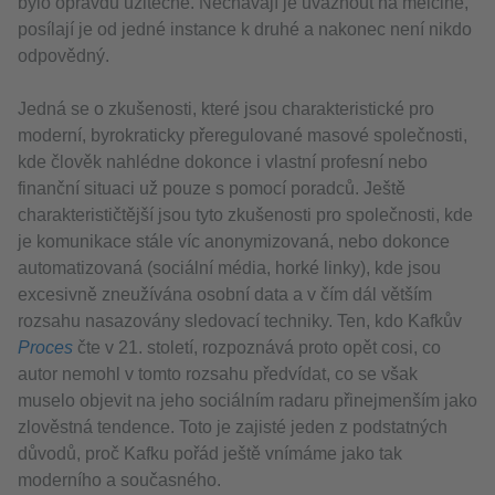
bylo opravdu užitečné. Nechávají je uváznout na mělčině,
posílají je od jedné instance k druhé a nakonec není nikdo
odpovědný.
Jedná se o zkušenosti, které jsou charakteristické pro
moderní, byrokraticky přeregulované masové společnosti,
kde člověk nahlédne dokonce i vlastní profesní nebo
finanční situaci už pouze s pomocí poradců. Ještě
charakterističtější jsou tyto zkušenosti pro společnosti, kde
je komunikace stále víc anonymizovaná, nebo dokonce
automatizovaná (sociální média, horké linky), kde jsou
excesivně zneužívána osobní data a v čím dál větším
rozsahu nasazovány sledovací techniky. Ten, kdo Kafkův
Proces
čte v 21. století, rozpoznává proto opět cosi, co
autor nemohl v tomto rozsahu předvídat, co se však
muselo objevit na jeho sociálním radaru přinejmenším jako
zlověstná tendence. Toto je zajisté jeden z podstatných
důvodů, proč Kafku pořád ještě vnímáme jako tak
moderního a současného.