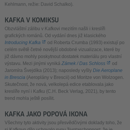
Kehlmann, režie: David Schalko).
KAFKA V KOMIKSU
Obzvláštní zálibu v Kafkovi mezitím našli i kreslíři
grafických románů. Od vydání dnes již klasického
Introducing Kafka
od Roberta Crumba (1993) existují po
celém světě četné novější obdobné vizualizace, které by
již dávno mohly poskytnout dostatek materiálu pro vlastní
výstavu. Mezi jinými vyniká
Zámek / Das Schloss
od
Jaromíra Švejdíka (2013); naposledy vyšly
Die Aeroplane
in Brescia
(Aeroplány v Brescii) od Moritze von Wolzogen.
Skutečnost, že nová, velkolepá edice etablovala jako
kreslíře nyní i Kafku (C.H. Beck Verlag, 2021), by tento
trend mohla ještě posílit.
KAFKA JAKO POPOVÁ IKONA
Všechny tyto aktivity jsou přesvědčivými doklady toho, že
si Kafkovo dílo uchovalo svou životaschopnost, že je