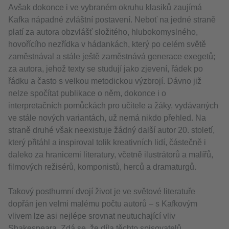
Avšak dokonce i ve vybraném okruhu klasiků zaujímá
Kafka nápadné zvláštní postavení. Neboť na jedné straně
platí za autora obzvlášť složitého, hlubokomyslného,
hovořícího nezřídka v hádankách, který po celém světě
zaměstnával a stále ještě zaměstnává generace exegetů;
za autora, jehož texty se studují jako zjevení, řádek po
řádku a často s velkou metodickou výzbrojí. Dávno již
nelze spočítat publikace o něm, dokonce i o
interpretačních pomůckách pro učitele a žáky, vydávaných
ve stále nových variantách, už nemá nikdo přehled. Na
straně druhé však neexistuje žádný další autor 20. století,
který přitáhl a inspiroval tolik kreativních lidí, částečně i
daleko za hranicemi literatury, včetně ilustrátorů a malířů,
filmových režisérů, komponistů, herců a dramaturgů.
Takový posthumní dvojí život je ve světové literatuře
dopřán jen velmi malému počtu autorů – s Kafkovým
vlivem lze asi nejlépe srovnat neutuchající vliv
Shakespeara. Zdá se, že díla těchto spisovatelů