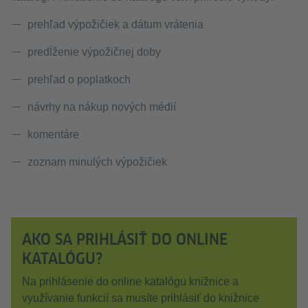
prehľad výpožičiek a dátum vrátenia
predĺženie výpožičnej doby
prehľad o poplatkoch
návrhy na nákup nových médií
komentáre
zoznam minulých výpožičiek
AKO SA PRIHLÁSIŤ DO ONLINE
KATALÓGU?
Na prihlásenie do online katalógu knižnice a
využívanie funkcií sa musíte prihlásiť do knižnice