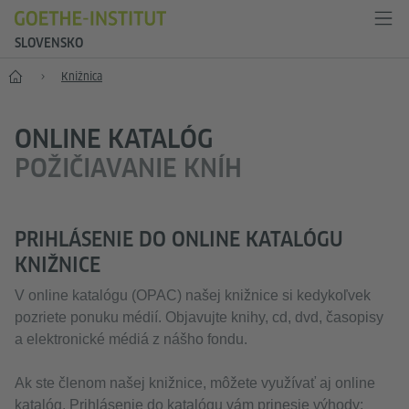
SLOVENSKO
Štart
Knižnica
ONLINE KATALÓG
POŽIČIAVANIE KNÍH
PRIHLÁSENIE DO ONLINE KATALÓGU
KNIŽNICE
V online katalógu (OPAC) našej knižnice si kedykoľvek
pozriete ponuku médií. Objavujte knihy, cd, dvd, časopisy
a elektronické médiá z nášho fondu.
Ak ste členom našej knižnice, môžete využívať aj online
katalóg. Prihlásenie do katalógu vám prinesie výhody: