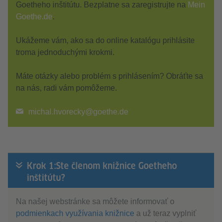
Goetheho inštitútu. Bezplatne sa zaregistrujte na
Mein
Goethe.de
.
Ukážeme vám, ako sa do online katalógu prihlásite
troma jednoduchými krokmi.
Máte otázky alebo problém s prihlásením? Obráťte sa
na nás, radi vám pomôžeme.
michal.hvorecky@goethe.de
Krok 1:Ste členom knižnice Goetheho
inštitútu?
Na našej webstránke sa môžete informovať o
podmienkach využívania knižnice
a už teraz vyplniť