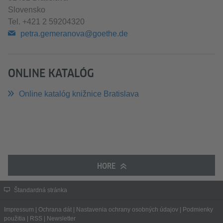
Slovensko
Tel.
+421 2 59204320
petra.gemeranova@goethe.de
ONLINE KATALÓG
Online katalóg knižnice Bratislava
HORE
Štandardná stránka
Impressum
|
Ochrana dát
|
Nastavenia ochrany osobných údajov
|
Podmienky
použitia
|
RSS
|
Newsletter