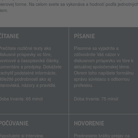
ierovej forme. Na celom svete sa vykonáva a hodnotí podľa jednotnýc
iem.
ČÍTANIE
PÍSANIE
Prečítate rozličné texty ako
Písomne sa vyjadríte a
diskusné príspevky vo fóre,
zdôvodníte Váš názor v
novinové a časopisecké články,
diskusnom príspevku vo fóre k
komentáre a predpisy. Dokážete
aktuálnej spoločenskej téme.
zachytiť podstatné informácie,
Okrem toho napíšete formálnu
dôležité podrobnosti ako aj
správu súvisiacu s odbornou
stanoviská, názory a pravidlá.
profesiou.
Doba trvania: 65 minút
Doba trvania: 75 minút
POČÚVANIE
HOVORENIE
Vypočujete si interview,
Prednesiete krátky prejav na