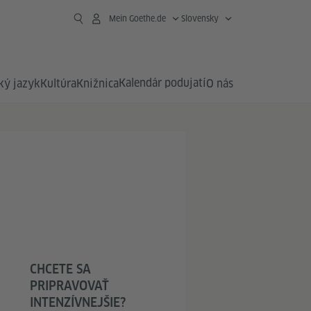
Mein Goethe.de
Slovensky
Kalendár podujatí
ý jazyk
Kultúra
Knižnica
O nás
CHCETE SA
PRIPRAVOVAŤ
INTENZÍVNEJŠIE?