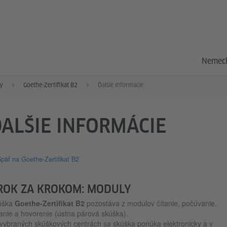
Nemeck
y
Goethe-Zertifikat B2
Ďalšie informácie
ALŠIE INFORMÁCIE
päť na Goethe-Zertifikat B2
ROK ZA KROKOM: MODULY
úška
Goethe-Zertifikat B2
pozostáva z modulov čítanie, počúvanie,
anie a hovorenie (ústna párová skúška).
vybraných skúškových centrách sa skúška ponúka elektronicky a v