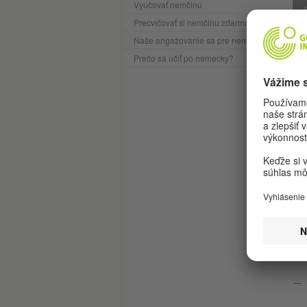
Vyučovať nemčinu
Precvičovať si nemčinu zdarma
Naše angažovanie sa pre nemčinu
Prečo sa učiť po nemecky?
P
Goe
Skú
ich
št