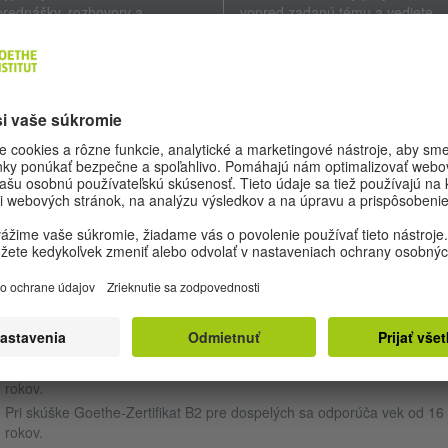
prednášky, rozhovory a
vopred zadanú tému a vediete
vyjadrenia z bežného života a z
debatu o nej s Vašou diskusnou
rozhlasu. Dokážete zachytiť
partnerkou alebo diskusným
podstatné tvrdenia a dôležité
partnerom. Vymeníte si pritom
podrobnosti.
svoje argumenty.
Doba trvania: cca 40 minút
Doba trvania: 15 minút
REDPOKLADY
the-Zertifikat B2
skúška z nemčiny pre mládež a dospelých.
šky Goetheho inštitútu sú k dispozícii pre všetkých záujemcov a možn
 zložiť bez ohľadu na dosiahnutý vek a nezávisle od toho, či ste nemec
átnym občanom.
Pri skúške Goethe-Zertifikat B2 pre mládež sa odporúča vek od 15
rokov.
Pri skúške Goethe-Zertifikat B2 pre dospelých sa odporúča vek od 16
rokov.