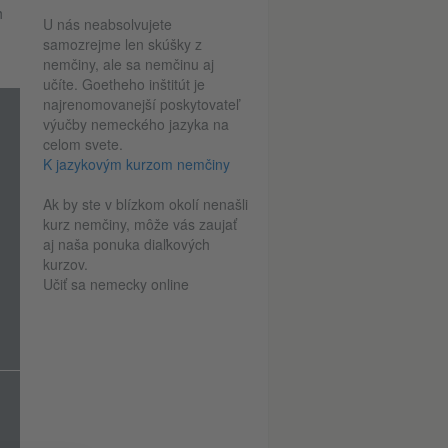
h
U nás neabsolvujete
samozrejme len skúšky z
nemčiny, ale sa nemčinu aj
učíte. Goetheho inštitút je
najrenomovanejší poskytovateľ
výučby nemeckého jazyka na
celom svete.
K jazykovým kurzom nemčiny
Ak by ste v blízkom okolí nenašli
kurz nemčiny, môže vás zaujať
aj naša ponuka diaľkových
kurzov.
Učiť sa nemecky online