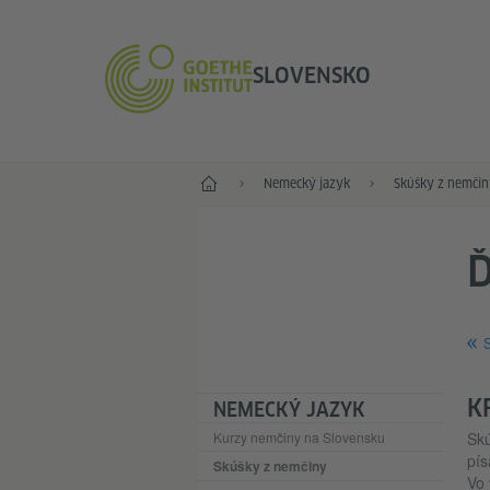
SLOVENSKO
Štart
Nemecký jazyk
Skúšky z nemčin
Ď
S
K
NEMECKÝ JAZYK
Kurzy nemčiny na Slovensku
Sk
pís
Skúšky z nemčiny
Vo 