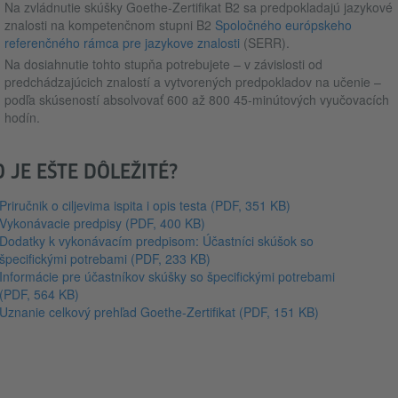
Na zvládnutie skúšky Goethe-Zertifikat B2 sa predpokladajú jazykové
znalosti na kompetenčnom stupni B2
Spoločného európskeho
referenčného rámca pre jazykove znalosti
(SERR).
Na dosiahnutie tohto stupňa potrebujete – v závislosti od
predchádzajúcich znalostí a vytvorených predpokladov na učenie –
podľa skúseností absolvovať 600 až 800 45-minútových vyučovacích
hodín.
O JE EŠTE DÔLEŽITÉ?
Priručnik o ciljevima ispita i opis testa
(PDF, 351 KB)
Vykonávacie predpisy
(PDF, 400 KB)
Dodatky k vykonávacím predpisom: Účastníci skúšok so
špecifickými potrebami
(PDF, 233 KB)
Informácie pre účastníkov skúšky so špecifickými potrebami
(PDF, 564 KB)
Uznanie celkový prehľad Goethe-Zertifikat
(PDF, 151 KB)