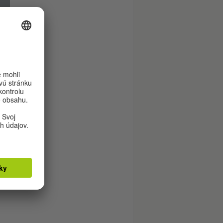
o
kým