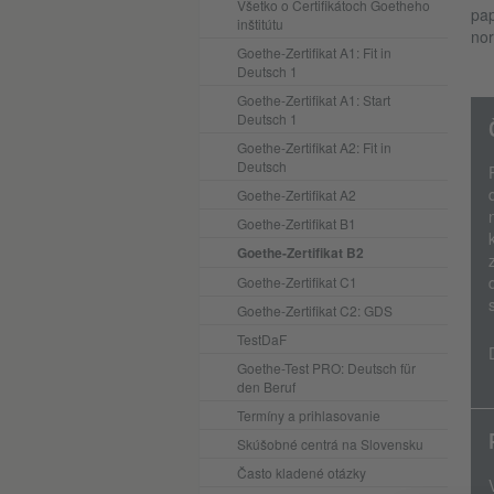
Všetko o Certifikátoch Goetheho
pap
inštitútu
nor
Goethe-Zertifikat A1: Fit in
Deutsch 1
Goethe-Zertifikat A1: Start
Deutsch 1
Goethe-Zertifikat A2: Fit in
Deutsch
Goethe-Zertifikat A2
Goethe-Zertifikat B1
Goethe-Zertifikat B2
Goethe-Zertifikat C1
Goethe-Zertifikat C2: GDS
TestDaF
Goethe-Test PRO: Deutsch für
den Beruf
Termíny a prihlasovanie
Skúšobné centrá na Slovensku
Často kladené otázky