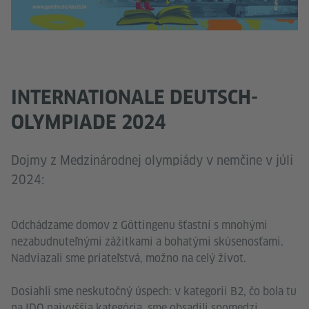
INTERNATIONALE DEUTSCH-
OLYMPIADE 2024
Dojmy z Medzinárodnej olympiády v nemčine v júli
2024:
Odchádzame domov z Göttingenu šťastní s mnohými
nezabudnuteľnými zážitkami a bohatými skúsenosťami.
Nadviazali sme priateľstvá, možno na celý život.
Dosiahli sme neskutočný úspech: v kategorii B2, čo bola tu
na IDO najvyššia kategória, sme obsadili spomedzi