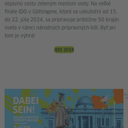
objavnú cestu zeleným mestom vedy. Na veľké
finále IDO v Göttingene, ktoré sa uskutoční od 15.
do 22. júla 2024, sa pripravuje približne 50 krajín
sveta v rámci národných prípravných kôl. Byť pri
tom je výhra!
IDO 2024
Go
In