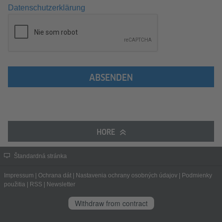
Datenschutzerklärung
ABSENDEN
HORE
Štandardná stránka
Impressum
|
Ochrana dát
|
Nastavenia ochrany osobných údajov
|
Podmienky
použitia
|
RSS
|
Newsletter
Withdraw from contract