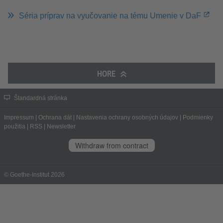
Séria príprav na vyučovanie na tému Umenie v DaF
HORE
Štandardná stránka
Impressum
|
Ochrana dát
|
Nastavenia ochrany osobných údajov
|
Podmienky
použitia
|
RSS
|
Newsletter
Withdraw from contract
© Goethe-Institut 2026