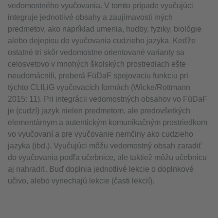
vedomostného vyučovania. V tomto prípade vyučujúci
integruje jednotlivé obsahy a zaujímavosti iných
predmetov, ako napríklad umenia, hudby, fyziky, biológie
alebo dejepisu do vyučovania cudzieho jazyka. Keďže
ostatné tri skôr vedomostne orientované varianty sa
celosvetovo v mnohých školských prostrediach ešte
neudomácnili, preberá FüDaF spojovaciu funkciu pri
týchto CLILiG vyučovacích formách (Wicke/Rottmann
2015: 11). Pri integrácii vedomostných obsahov vo FüDaF
je (cudzí) jazyk nielen predmetom, ale predovšetkých
elementárnym a autentickým komunikačným prostriedkom
vo vyučovaní a pre vyučovanie nemčiny ako cudzieho
jazyka (ibd.). Vyučujúci môžu vedomostný obsah zaradiť
do vyučovania podľa učebnice, ale taktiež môžu učebnicu
aj nahradiť. Buď doplnia jednotlivé lekcie o doplnkové
učivo, alebo vynechajú lekcie (časti lekcií).