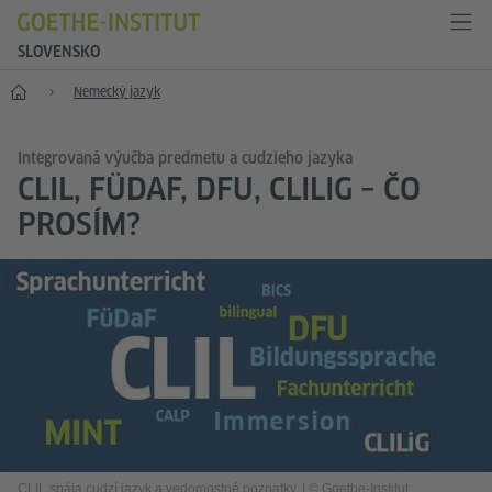
SLOVENSKO
Štart
Nemecký jazyk
Integrovaná výučba predmetu a cudzieho jazyka
CLIL, FÜDAF, DFU, CLILIG – ČO
PROSÍM?
CLIL spája cudzí jazyk a vedomostné poznatky.
|
© Goethe-Institut