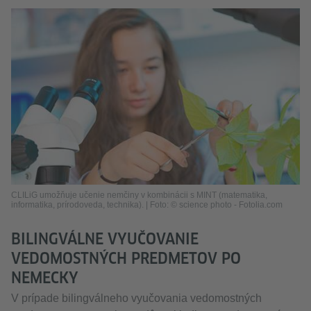
CLILiG umožňuje učenie nemčiny v kombinácii s MINT (matematika,
informatika, prírodoveda, technika). | Foto: © science photo - Fotolia.com
BILINGVÁLNE VYUČOVANIE
VEDOMOSTNÝCH PREDMETOV PO
NEMECKY
V prípade bilingválneho vyučovania vedomostných