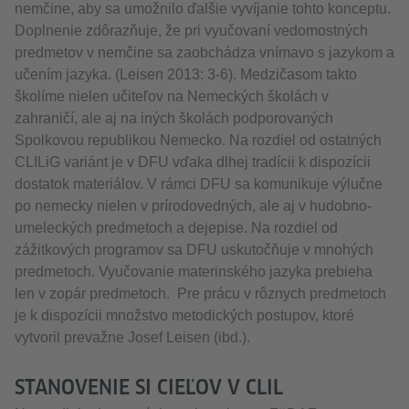
nemčine, aby sa umožnilo ďalšie vyvíjanie tohto konceptu.
Doplnenie zdôrazňuje, že pri vyučovaní vedomostných
predmetov v nemčine sa zaobchádza vnímavo s jazykom a
učením jazyka. (Leisen 2013: 3-6). Medzičasom takto
školíme nielen učiteľov na Nemeckých školách v
zahraničí, ale aj na iných školách podporovaných
Spolkovou republikou Nemecko. Na rozdiel od ostatných
CLILiG variánt je v DFU vďaka dlhej tradícii k dispozícii
dostatok materiálov. V rámci DFU sa komunikuje výlučne
po nemecky nielen v prírodovedných, ale aj v hudobno-
umeleckých predmetoch a dejepise. Na rozdiel od
zážitkových programov sa DFU uskutočňuje v mnohých
predmetoch. Vyučovanie materinského jazyka prebieha
len v zopár predmetoch. Pre prácu v rôznych predmetoch
je k dispozícii množstvo metodických postupov, ktoré
vytvoril prevažne Josef Leisen (ibd.).
STANOVENIE SI CIEĽOV V CLIL