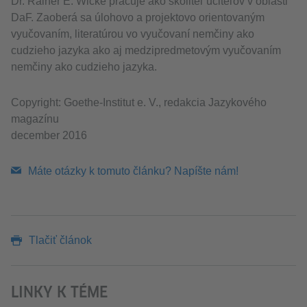
Dr. Rainer E. Wicke pracuje ako školiteľ učiteľov v oblasti
DaF. Zaoberá sa úlohovo a projektovo orientovaným
vyučovaním, literatúrou vo vyučovaní nemčiny ako
cudzieho jazyka ako aj medzipredmetovým vyučovaním
nemčiny ako cudzieho jazyka.
Copyright: Goethe-Institut e. V., redakcia Jazykového
magazínu
december 2016
Máte otázky k tomuto článku? Napíšte nám!
Tlačiť článok
LINKY K TÉME