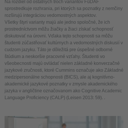
Na rozdiel od ostatných troch variantov FüDAF
sprostredkuje rozhrania, pri ktorých sa poznatky z nemčiny
rozširujú integráciou vedomostných aspektov.
Všetky štyri varianty majú ale jedno spoločné, že ich
prostredníctvom môžu žiačky a žiaci získať schopnosť
diskutovať na úrovni. Vďaka tejto schopnosti sa môžu
študenti zúčastňovať kultúrnych a vedomostných diskusií v
cudzom jazyku. Táto je dôležitá pre úspešné odborné
štúdium a neskoršie pracovné vzťahy. Študenti vo
všeobecnosti majú ovládať nielen základné konverzačné
jazykové zručnosti, ktoré Cummins označuje ako Základné
medzipersonálne schopnosti (BICS), ale aj kognitívno-
akademické jazykové poznatky v zmysle akademického
jazyka v angličtine označovanom ako Cognitive Academic
Language Proficiency (CALP) (Leisen 2013: 59). .