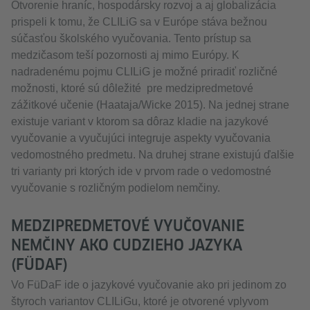
Otvorenie hraníc, hospodársky rozvoj a aj globalizácia
prispeli k tomu, že CLILiG sa v Európe stáva bežnou
súčasťou školského vyučovania. Tento prístup sa
medzičasom teší pozornosti aj mimo Európy. K
nadradenému pojmu CLILiG je možné priradiť rozličné
možnosti, ktoré sú dôležité pre medzipredmetové
zážitkové učenie (Haataja/Wicke 2015). Na jednej strane
existuje variant v ktorom sa dôraz kladie na jazykové
vyučovanie a vyučujúci integruje aspekty vyučovania
vedomostného predmetu. Na druhej strane existujú ďalšie
tri varianty pri ktorých ide v prvom rade o vedomostné
vyučovanie s rozličným podielom nemčiny.
MEDZIPREDMETOVÉ VYUČOVANIE
NEMČINY AKO CUDZIEHO JAZYKA
(FÜDAF)
Vo FüDaF ide o jazykové vyučovanie ako pri jedinom zo
štyroch variantov CLILiGu, ktoré je otvorené vplyvom