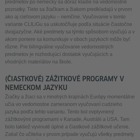
predmetov po nemecky sa dôraz kladie na vedomostné
poznatky. Tieto sa žiačkam a žiakom predkladajú v prvom
ako aj cieľovom jazyku – nemčine. Vyučovanie v tomto
variante CLILiGu sa uskutočňuje podľa situácie čiastočne
dvojjazyčne. Aké predmety sa týmto spôsobom vyučujú a v
akom pomere sa komunikuje v oboch jazykoch môže byť
rôzne. Pre bilingválne vyučovanie vedomostných
predmetov je rozhodujúci dostatok vyučujúcich a
vhodných materiálov na škole.
(ČIASTKOVÉ) ZÁŽITKOVÉ PROGRAMY V
NEMECKOM JAZYKU
Žiačky a žiaci sa v mnohých krajinách Európy momentálne
učia vo vedomostne zameranom vyučovaní cudzieho
jazyka podľa tehto variantu. Tento bol ovplyvnený
zážitkovými programami v Kanade, Austrálii a USA. Tam
bolo taktiež vyvinuté úplné a čiastkové zážitkové učenie.
Zatiaľ čo učitelia v prvom prípade vyučujú všetky predmety