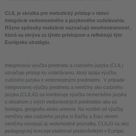
CLIL je skratka pre metodický prístup v rámci
integrácie vedomostného a jazykového vzdelávania.
Rôzne spôsoby realizácie naznačujú mnohostrannosť,
ktorá sa skrýva za týmto prístupom a reflektujú tým
Európsku stratégiu.
Integrovaná výučba predmetu a cudzieho jazyka (CLIL)
označuje prístup ku vzdelávaniu, ktorý spája výučbu
cudzieho jazyka s vedomostnými predmetmi. V prípade
integrovanej výučby predmetu a nemčiny ako cudzieho
jazyka (CLILiG) sa kombinuje výučba nemeckého jazyka
s obsahom z iných vedomostných predmetov ako sú
biológia, geografia alebo umenie. Na rozdiel od výučby
nemčiny ako cudzieho jazyka si žiačky a žiaci okrem
nemčiny osvojujú aj vedomostné poznatky. CLILiG sa ako
pedagogický koncept etabloval predovšetkým v Európe.