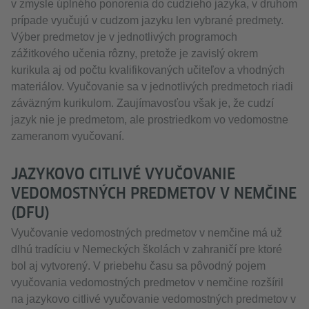
v zmysle úplného ponorenia do cudzieho jazyka, v druhom
prípade vyučujú v cudzom jazyku len vybrané predmety.
Výber predmetov je v jednotlivých programoch
zážitkového učenia rôzny, pretože je zavislý okrem
kurikula aj od počtu kvalifikovaných učiteľov a vhodných
materiálov. Vyučovanie sa v jednotlivých predmetoch riadi
záväzným kurikulom. Zaujímavosťou však je, že cudzí
jazyk nie je predmetom, ale prostriedkom vo vedomostne
zameranom vyučovaní.
JAZYKOVO CITLIVÉ VYUČOVANIE
VEDOMOSTNÝCH PREDMETOV V NEMČINE
(DFU)
Vyučovanie vedomostných predmetov v nemčine má už
dlhú tradíciu v Nemeckých školách v zahraničí pre ktoré
bol aj vytvorený. V priebehu času sa pôvodný pojem
vyučovania vedomostných predmetov v nemčine rozšíril
na jazykovo citlivé vyučovanie vedomostných predmetov v