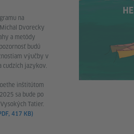
ogramu na
 Michal Dvorecky
ahy a metódy
pozornosť budú
žnostiam výučby v
 cudzích jazykov.
Goethe inštitútom
2025 sa bude po
 Vysokých Tatier.
PDF, 417 KB)