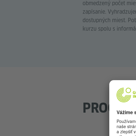
obmedzený počet mies
zapísanie. Vyhradzuje
dostupných miest. Pot
kurzu spolu s informá
PROGRA