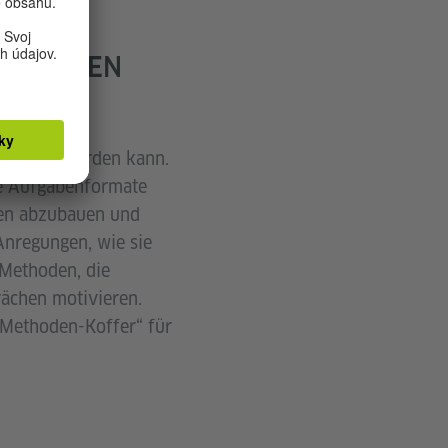
FÜR EINEN
estaltet werden kann.
ve Aufgabenformate
gen abzubauen und
Anregungen, wie sie
 Methoden, die
ächen motivieren.
 „Methoden-Koffer“ für