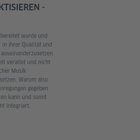
TISIEREN -
fbereitet wurde und
in ihrer Qualität und
k auseinanderzusetzen.
l veraltet und nicht
scher Musik
usetzen. Warum also
 Anregungen gegeben
eren kann und somit
 integriert.