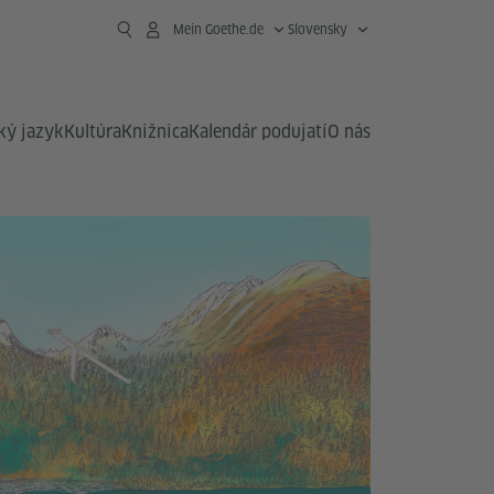
Mein Goethe.de
Slovensky
ý jazyk
Kultúra
Knižnica
Kalendár podujatí
O nás