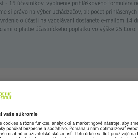
t - 15 účastníkov, vyplnenie prihláškového formulára 
me si právo na výber uchádzačov, ak počet prihlásených
vrdenie o účasti na vzdelávaní dostanete e-mailom 14 d
ciami o platbe účastníckeho poplatku vo výške 25 Euro.
M