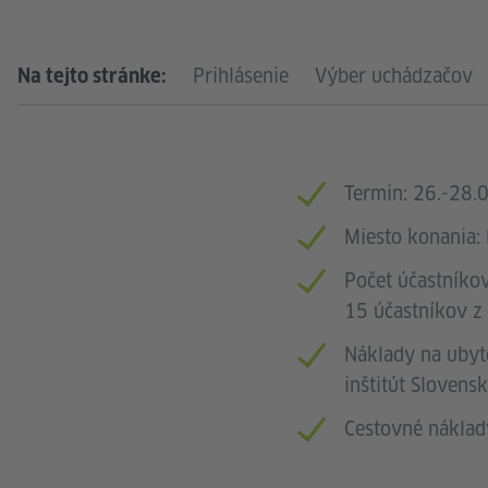
PRIHLÁS
Prihlásenie
Výber uchádzačov
Na tejto stránke:
Termin: 26.-28.
Miesto konania: 
Počet účastníko
15 účastníkov z
Náklady na ubyt
inštitút Slovensk
Cestovné náklady