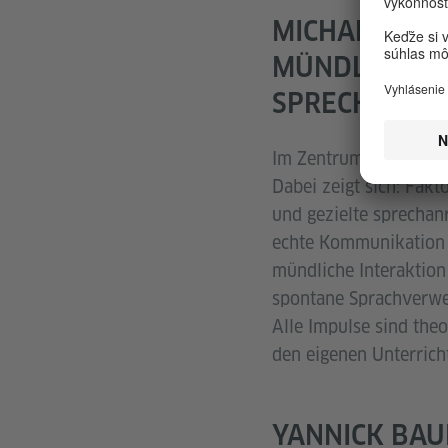
MICHAL DVOR
MÜNDLICHE I
SPRECHORIEN
Im Zentrum des Worksh
Dabei zeigt sich: Fak
und gezielte sprecha
echte Kommunikation z
mündliche Interaktion
spontane Sprachverwe
Alle Impulse sind the
den eigenen Unterricht
YANNICK BA