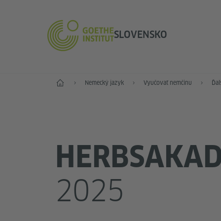
SLOVENSKO
Štart
Nemecký jazyk
Vyučovať nemčinu
Ďal
HERBSAKAD
2025