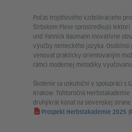
Počas trojdňového vzdelávacieho pr
Štrbskom Plese sprostredkujú lektori
und Yannick Baumann inovatívne obs
výučby nemeckého jazyka. Osobitnú 
venovať prakticky orientovaným mo
rámci modernej metodiky vyučovania
Školenie sa uskutoční v spolupráci s 
Krakow. Tohtoročná Herbstakademie 
druhýkrát konať na slovenskej strane
Prospekt Herbstakademie 2025
(