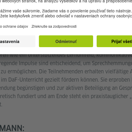
ECKÝ:
NTERAKTION FÖRDERN – ANSÄTZE 
TIERTEN DAF-UNTERRICHT
ops steht die Frage, wie sprechorientierter Unterricht g
toren wie ein unterstützendes Lernumfeld, kommunikati
nregende Impulse sind entscheidend, um Sprechhemmun
u ermöglichen. Die Teilnehmenden erhalten vielfältige 
 im DaF-Unterricht gezielt fördern können. Sie erproben
ndung begünstigen und zur aktiven Beteiligung an Gespr
oretisch fundiert und am Ende steht ein praxistauglicher
.
UMANN: