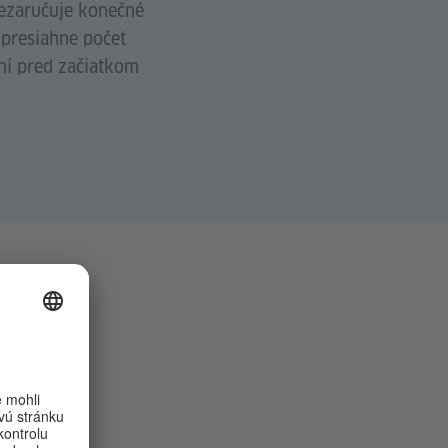
nezaručuje konečné
 presiahne počet
ní pred začiatkom