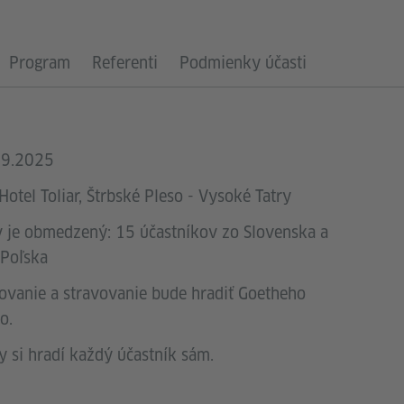
ENIE
Program
Referenti
Podmienky účasti
09.2025
Hotel Toliar, Štrbské Pleso - Vysoké Tatry
v je obmedzený: 15 účastníkov zo Slovenska a
 Poľska
ovanie a stravovanie bude hradiť Goetheho
o.
 si hradí každý účastník sám.