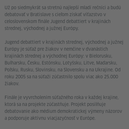
Už po siedmykrát sa stretnú najlepší mladí rečníci a budú
debatovať v Bratislave s cieľom získať víťazstvo v
celoslovenskom finále Jugend debattiert v krajinách
strednej, východnej a južnej Európy.
Jugend debattiert v krajinách strednej, východnej a južnej
Európy je súťaž pre žiakov v nemčine v dvanástich
krajinách strednej a východnej Európy: v Bielorusku,
Bulharsku, Česku, Estónsku, Lotyšsku, Litve, Maďarsku,
Poľsku, Rusku, Slovinsku, na Slovensku a na Ukrajine. Od
roku 2005 sa na súťaži zúčastnilo spolu viac ako 25.000
žiakov.
Finále je vyvrcholením súťažného roka v každej krajine,
ktorá sa na projekte zúčastňuje. Projekt posilňuje
debatovanie ako médium demokratickej výmeny názorov
a podporuje aktívnu viacjazyčnosť v Európe.