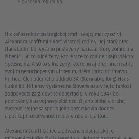
Slovenská republika
Niekoľko rokov po tragickej smrti svojej matky oživí
Alexandra Senfft minulosť vlastnej rodiny. Jej starý otec
Hans Ludin bol vysoko postavený nacista, ktorý zomrel na
šibenici. Sú to silné ženy, ktoré v tejto rodine tkajú vlákno
vytesnenia. A sú to silné ženy, ktoré ho aj pretrhnú: matka
svojím nepochopeným utrpením, dcéra touto dojímavou
knihou. Člen úderného oddielu SA (Sturmabteilung) Hans
Ludin bol Hitlerov vyslanec na Slovensku a v tejto funkcii
zodpovedal za židovské deportácie. V roku 1947 bol
popravený ako vojnový zločinec. O jeho úlohe v druhej
svetovej vojne sa sporia jeho potomkovia dodnes
a pociťujú rozorvanosť medzi vinou a lojalitou.
Alexandra Senfft citlivo a odvážne opisuje, ako jej
milovaná babička živila legendu o "dobrom nacistovi" a jej