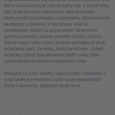
deti a vnúčatá potláčali jeho skutočnú tvár. V centre knihy
stojí život jej matky, výnimočnej ženy ľavicového
hamburského povojnového establišmentu, ktorá stroskotá
na depresii a závislosti, v skutočnosti však na
neschopnosti trúchliť za svojím otcom. Okrem toho
autorka rozpráva o svojom vlastnom živote a zložitej
láske k svojej matke, ktorú skutočne pochopila až po jej
strastiplnej smrti. Za knihu „Bolestivé mlčanie - príbeh
nemeckej rodiny“ bola Alexandra Senfft v roku 2008
vyznamenaná Nemeckou životopisnou cenou.
Podujatie za účasti autorky organizujeme v spolupráci s
vydavateľstvom Premedia, ktoré vydalo preklad tejto
knihy v slovenčine. Moderuje Tomáš Mrva.
Service- und Informationsbereich