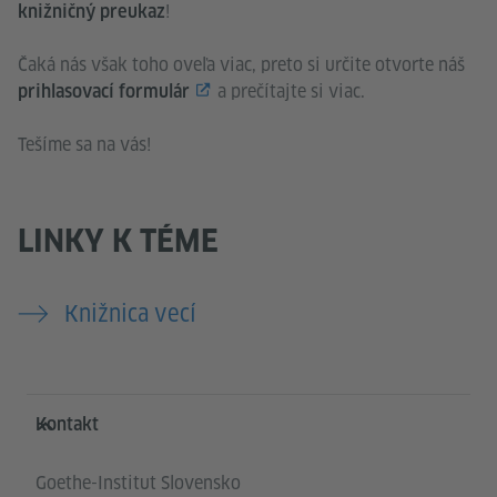
!
knižničný preukaz
Čaká nás však toho oveľa viac, preto si určite otvorte náš
a prečítajte si viac.
prihlasovací formulár
Tešíme sa na vás!
LINKY K TÉME
Knižnica vecí
Service- und Informationsbereich
Kontakt
Goethe-Institut Slovensko