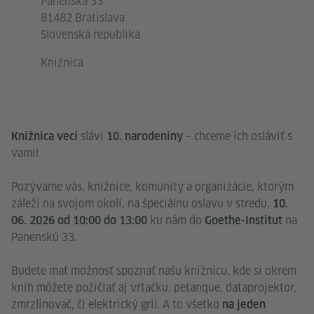
Panenská 33
81482 Bratislava
Slovenská republika
Knižnica
slávi
– chceme ich osláviť s
Knižnica vecí
10. narodeniny
vami!
Pozývame vás, knižnice, komunity a organizácie, ktorým
záleží na svojom okolí, na špeciálnu oslavu v stredu,
10.
ku nám do
na
06. 2026 od 10:00 do 13:00
Goethe-Institut
Panenskú 33.
Budete mať možnosť spoznať našu knižnicu, kde si okrem
kníh môžete požičiať aj vŕtačku, petanque, dataprojektor,
zmrzlinovač, či elektrický gril. A to všetko
na jeden