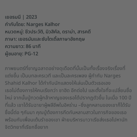
เยอรมนี | 2023
กำกับโดย: Narges Kalhor
หมวดหมู่: ชีวประวัติ, มิวสิคัล, ดราม่า, สารคดี
ภาษา: เยอรมันและซับไตเติ้ลภาษาอังกฤษ
ความยาว: 86 นาที
ผู้ชมอายุ: PG-12
ภาพยนตร์ที่ชาญฉลาดอย่างดุเดือดที่นั้นเป็นทั้งเรื่องจริงเรื่องที่
แต่งขึ้น เป็นบทละครเวที และเป็นละครเพลง ผู้กํากับ Narges
Shahid Kalhor ได้กํากับนักแสดงให้เล่นเป็นตัวเธอเอง
เธอไม่ต้องการให้คนเรียกว่า ชาฮิด อีกต่อไป และตั้งใจที่จะเปลี่ยนชื่อ
ใหม่ จากนั้นปู่ทวดผู้กล้าหาญของเธอได้ปรากฏตัวขึ้น ในเมื่อ 100 ปี
ที่แล้ว เขาได้รับฉายาผู้พลีชีพในอิหร่าน –ซึ่งลูกหลานของเขาก็ได้รับ
ชื่อนี้ต่อ ๆกันมา คุณปู่ต้องการกีดกันหลานสาวในภารกิจของเธอ
พร้อมกับเพื่อนเต้นรําของเขา ฝ่ายบริหารบาวาเรียส่งเธอไปหานัก
จิตวิทยาที่เรียกชื่อยาก