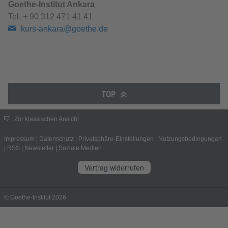
Goethe-Institut Ankara
Tel.
+ 90 312 471 41 41
kurs-ankara@goethe.de
TOP
Zur klassischen Ansicht
Impressum
|
Datenschutz
|
Privatsphäre-Einstellungen
|
Nutzungsbedingungen
|
RSS
|
Newsletter
|
Soziale Medien
Vertrag widerrufen
© Goethe-Institut 2026