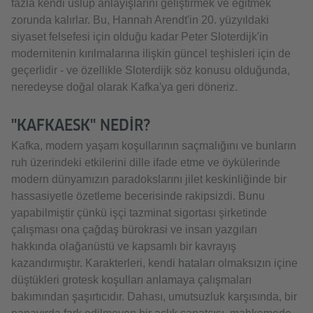
fazla kendi üslup anlayışlarını geliştirmek ve eğitmek
zorunda kalırlar. Bu, Hannah Arendt'in 20. yüzyıldaki
siyaset felsefesi için olduğu kadar Peter Sloterdijk'in
modernitenin kırılmalarına ilişkin güncel teşhisleri için de
geçerlidir - ve özellikle Sloterdijk söz konusu olduğunda,
neredeyse doğal olarak Kafka'ya geri döneriz.
''KAFKAESK'' NEDIR?
Kafka, modern yaşam koşullarının saçmalığını ve bunların
ruh üzerindeki etkilerini dille ifade etme ve öykülerinde
modern dünyamızın paradokslarını jilet keskinliğinde bir
hassasiyetle özetleme becerisinde rakipsizdi. Bunu
yapabilmiştir çünkü işçi tazminat sigortası şirketinde
çalışması ona çağdaş bürokrasi ve insan yazgıları
hakkında olağanüstü ve kapsamlı bir kavrayış
kazandırmıştır. Karakterleri, kendi hataları olmaksızın içine
düştükleri grotesk koşulları anlamaya çalışmaları
bakımından şaşırtıcıdır. Dahası, umutsuzluk karşısında, bir