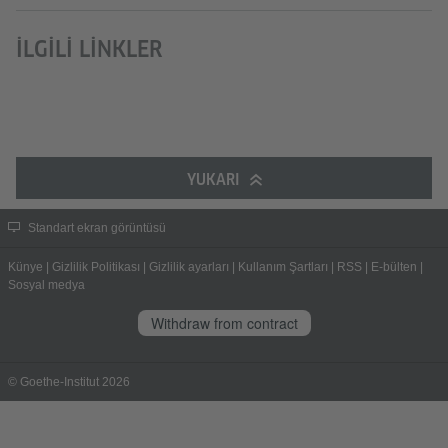
İLGILI LINKLER
YUKARI
Standart ekran görüntüsü
Künye
|
Gizlilik Politikası
|
Gizlilik ayarları
|
Kullanım Şartları
|
RSS
|
E-bülten
|
Sosyal medya
Withdraw from contract
© Goethe-Institut 2026