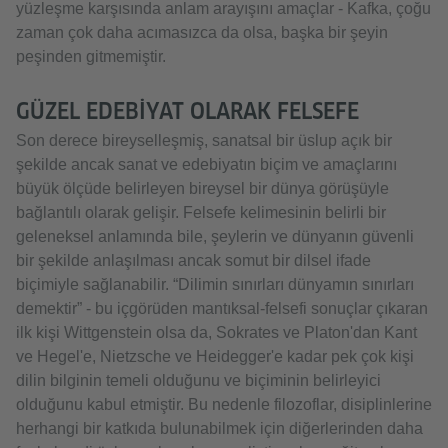
yüzleşme karşısında anlam arayışını amaçlar - Kafka, çoğu
zaman çok daha acımasızca da olsa, başka bir şeyin
peşinden gitmemiştir.
GÜZEL EDEBIYAT OLARAK FELSEFE
Son derece bireyselleşmiş, sanatsal bir üslup açık bir
şekilde ancak sanat ve edebiyatın biçim ve amaçlarını
büyük ölçüde belirleyen bireysel bir dünya görüşüyle
bağlantılı olarak gelişir. Felsefe kelimesinin belirli bir
geleneksel anlamında bile, şeylerin ve dünyanın güvenli
bir şekilde anlaşılması ancak somut bir dilsel ifade
biçimiyle sağlanabilir. “Dilimin sınırları dünyamın sınırları
demektir” - bu içgörüden mantıksal-felsefi sonuçlar çıkaran
ilk kişi Wittgenstein olsa da, Sokrates ve Platon'dan Kant
ve Hegel'e, Nietzsche ve Heidegger'e kadar pek çok kişi
dilin bilginin temeli olduğunu ve biçiminin belirleyici
olduğunu kabul etmiştir. Bu nedenle filozoflar, disiplinlerine
herhangi bir katkıda bulunabilmek için diğerlerinden daha