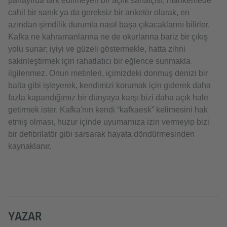
panayırda fark edilmeyen bir açlık sanatçısı, mahkemede
cahil bir sanık ya da gereksiz bir anketör olarak, en
azından şimdilik durumla nasıl başa çıkacaklarını bilirler.
Kafka ne kahramanlarına ne de okurlarına bariz bir çıkış
yolu sunar; iyiyi ve güzeli göstermekle, hatta zihni
sakinleştirmek için rahatlatıcı bir eğlence sunmakla
ilgilenmez. Onun metinleri, içimizdeki donmuş denizi bir
balta gibi işleyerek, kendimizi korumak için giderek daha
fazla kapandığımız bir dünyaya karşı bizi daha açık hale
getirmek ister. Kafka'nın kendi “kafkaesk” kelimesini hak
etmiş olması, huzur içinde uyumamıza izin vermeyip bizi
bir defibrilatör gibi sarsarak hayata döndürmesinden
kaynaklanır.
YAZAR