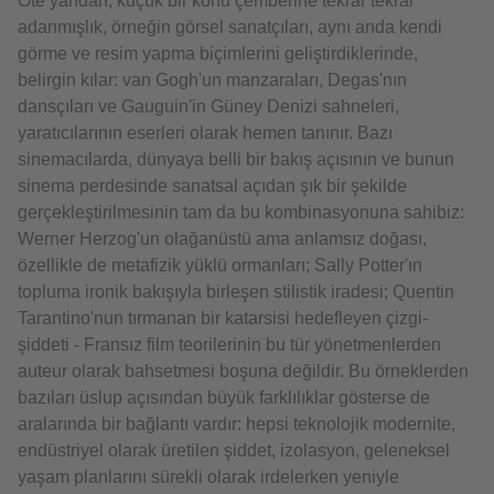
Öte yandan, küçük bir konu çemberine tekrar tekrar
adanmışlık, örneğin görsel sanatçıları, aynı anda kendi
görme ve resim yapma biçimlerini geliştirdiklerinde,
belirgin kılar: van Gogh'un manzaraları, Degas'nın
dansçıları ve Gauguin'in Güney Denizi sahneleri,
yaratıcılarının eserleri olarak hemen tanınır. Bazı
sinemacılarda, dünyaya belli bir bakış açısının ve bunun
sinema perdesinde sanatsal açıdan şık bir şekilde
gerçekleştirilmesinin tam da bu kombinasyonuna sahibiz:
Werner Herzog'un olağanüstü ama anlamsız doğası,
özellikle de metafizik yüklü ormanları; Sally Potter'ın
topluma ironik bakışıyla birleşen stilistik iradesi; Quentin
Tarantino'nun tırmanan bir katarsisi hedefleyen çizgi-
şiddeti - Fransız film teorilerinin bu tür yönetmenlerden
auteur olarak bahsetmesi boşuna değildir. Bu örneklerden
bazıları üslup açısından büyük farklılıklar gösterse de
aralarında bir bağlantı vardır: hepsi teknolojik modernite,
endüstriyel olarak üretilen şiddet, izolasyon, geleneksel
yaşam planlarını sürekli olarak irdelerken yeniyle