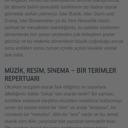
bir engeldir. Alman dili edebiyatının tarihine baktığımızda,
bir dönemi belirli tanınabilir özelliklerin bir ifadesi olarak
görmekte zorluk çekmeyiz. İster Barok, ister Sturm und
Drang, ister Biedermeier ya da Yeni Nesnellik olsun:
tarihsel bir mesafeden bakıldığında, bu şekilde özetlenen
dönemlerde bizi ayıran şeylerden çok birleştiren şeyler
görürüz ve bu nedenle dönemlerin büyük çoğunluğu ancak
sona erdikten sonra zaman içinde açılan kesikler olarak
fark edilir.
MÜZIK, RESIM, SINEMA — BIR TERIMLER
REPERTUARI
Okurken sezgisel olarak fark ettiğimiz ve yazarlara
atfettiğimiz edebi “üslup” tam olarak nedir? Bir yandan,
özellikle edebiyat eleştirisi müzikten metaforlar kullanmayı
sever: bir kitabın belirli bir “ritmi” ve anlatı “temposu”, bir
cümlenin bir “melodisi”, dilin bir “sesi” vardır ve bu, temel
olarak aynı dille çalışsalar bile yazarları tanınabilir kılar.