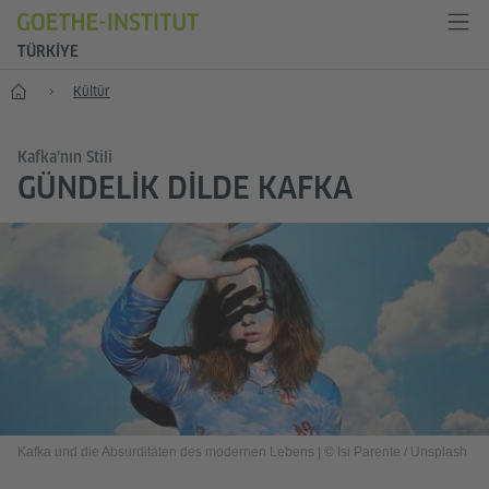
TÜRKIYE
Anasayfa
Kültür
Kafka’nın Stili
GÜNDELIK DILDE KAFKA
Kafka und die Absurditäten des modernen Lebens
|
© Isi Parente / Unsplash