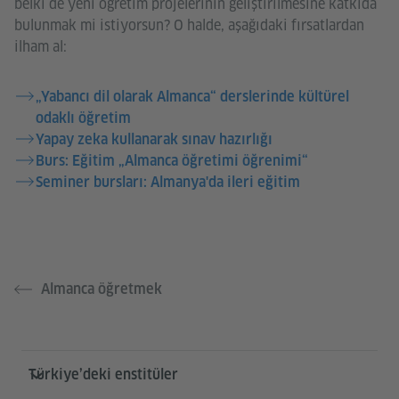
belki de yeni öğretim projelerinin geliştirilmesine katkıda
bulunmak mi istiyorsun? O halde, aşağıdaki fırsatlardan
ilham al:
„Yabancı dil olarak Almanca“ derslerinde kültürel
odaklı öğretim
Yapay zeka kullanarak sınav hazırlığı
Burs: Eğitim „Almanca öğretimi öğrenimi“
Seminer bursları: Almanya'da ileri eğitim
Almanca öğretmek
Service- und Informationsbereich
Türkiye’deki enstitüler