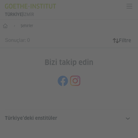
TÜRKIYE
İZMIR
Anasayfa
Şehirler
Filtre
Sonuçlar: 0
Bizi takip edin
SERVICE- UND INFORMATIONSBERE
Türkiye’deki enstitüler