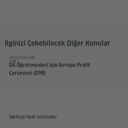
İlginizi Çekebilecek Diğer Konular
deutschstunde
Dil Öğretmenleri için Avrupa Profil
Çerçevesi (EPR)
Service- und Informationsbereich
Türkiye’deki enstitüler