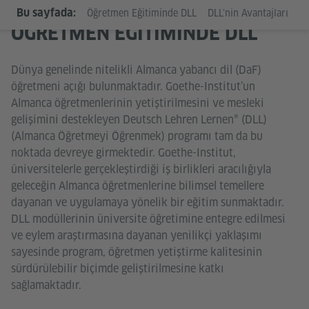
Bu sayfada:
Öğretmen Eğitiminde DLL
DLL’nin Avantajları
Sı
ÖĞRETMEN EĞITIMINDE DLL
Dünya genelinde nitelikli Almanca yabancı dil (DaF)
öğretmeni açığı bulunmaktadır. Goethe-Institut’un
Almanca öğretmenlerinin yetiştirilmesini ve mesleki
gelişimini destekleyen Deutsch Lehren Lernen® (DLL)
(Almanca Öğretmeyi Öğrenmek) programı tam da bu
noktada devreye girmektedir. Goethe-Institut,
üniversitelerle gerçekleştirdiği iş birlikleri aracılığıyla
geleceğin Almanca öğretmenlerine bilimsel temellere
dayanan ve uygulamaya yönelik bir eğitim sunmaktadır.
DLL modüllerinin üniversite öğretimine entegre edilmesi
ve eylem araştırmasına dayanan yenilikçi yaklaşımı
sayesinde program, öğretmen yetiştirme kalitesinin
sürdürülebilir biçimde geliştirilmesine katkı
sağlamaktadır.