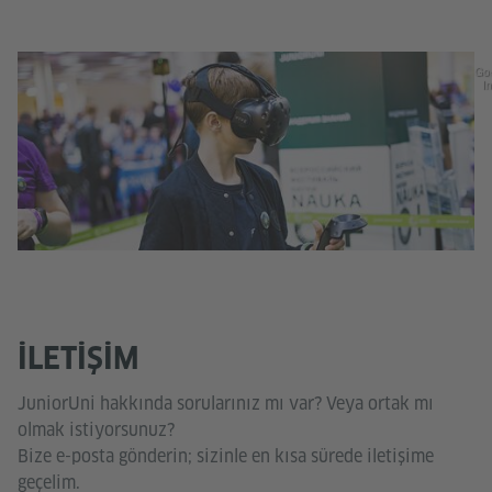
Go
In
İLETIŞIM
JuniorUni hakkında sorularınız mı var? Veya ortak mı
olmak istiyorsunuz?
Bize e-posta gönderin; sizinle en kısa sürede iletişime
geçelim.