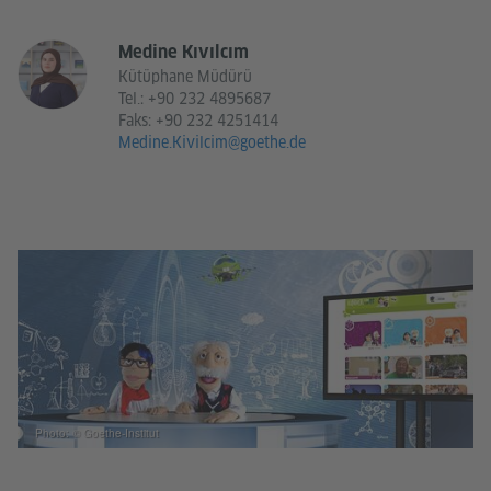
Medine Kıvılcım
Kütüphane Müdürü
Tel.:
+90 232 4895687
Faks: +90 232 4251414
Medine.Kivilcim@goethe.de
Photo: © Goethe-Institut