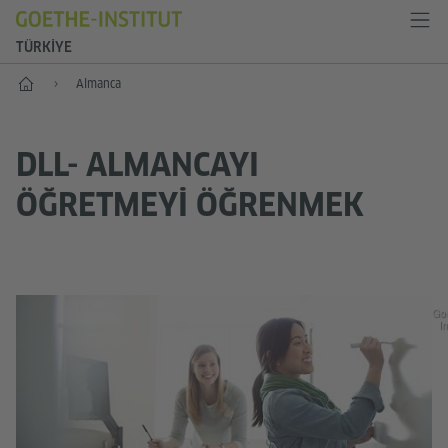
TÜRKIYE
Anasayfa
Almanca
DLL- ALMANCAYI
ÖĞRETMEYİ ÖĞRENMEK
Go
In