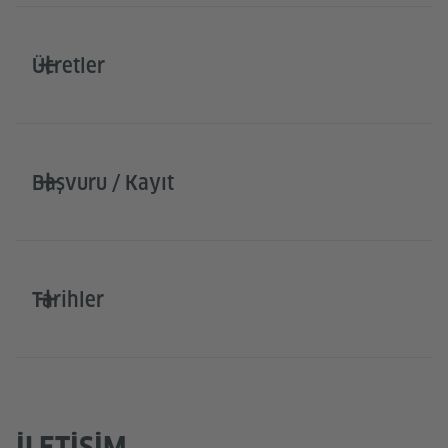
Ücretler
Başvuru / Kayıt
Tarihler
İLETIŞIM