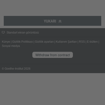
YUKARI
Standart ekran görüntüsü
Künye
|
Gizlilik Politikası
|
Gizlilik ayarları
|
Kullanım Şartları
|
RSS
|
E-bülten
|
Sosyal medya
Withdraw from contract
© Goethe-Institut 2026