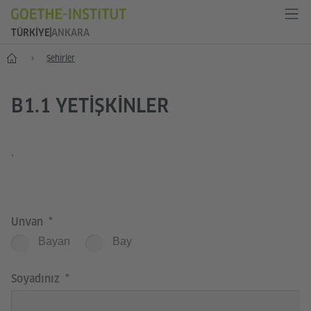
TÜRKIYE
ANKARA
Anasayfa
Şehirler
B1.1 YETIŞKINLER
.
Unvan
Bayan
Bay
Soyadınız