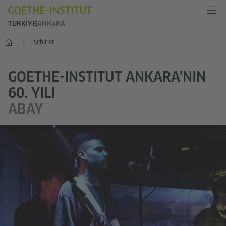
TÜRKIYE
ANKARA
Anasayfa
Şehirler
GOETHE-INSTITUT ANKARA'NIN
60. YILI
ABAY