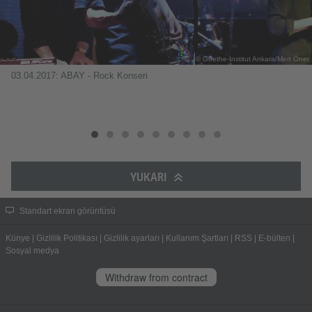
© Goethe-Institut Ankara/Mert Öner
03.04.2017: ABAY - Rock Konseri
YUKARI
Standart ekran görüntüsü
Künye
|
Gizlilik Politikası
|
Gizlilik ayarları
|
Kullanım Şartları
|
RSS
|
E-bülten
|
Sosyal medya
Withdraw from contract