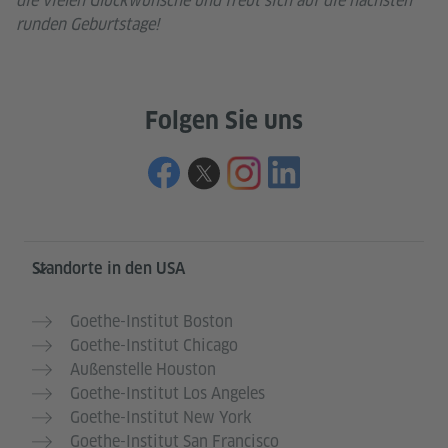
die vielen Glückwünsche und freut sich auf die nächsten
runden Geburtstage!
Folgen Sie uns
Service- und Informationsbereich
Standorte in den USA
Goethe-Institut Boston
Goethe-Institut Chicago
Außenstelle Houston
Goethe-Institut Los Angeles
Goethe-Institut New York
Goethe-Institut San Francisco