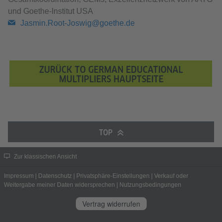
und Goethe-Institut USA
Jasmin.Root-Joswig@goethe.de
ZURÜCK TO GERMAN EDUCATIONAL
MULTIPLIERS HAUPTSEITE
TOP
Zur klassischen Ansicht
Impressum
|
Datenschutz
|
Privatsphäre-Einstellungen
|
Verkauf oder
Weitergabe meiner Daten widersprechen
|
Nutzungsbedingungen
Vertrag widerrufen