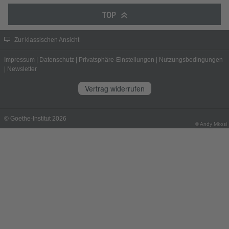
TOP
Zur klassischen Ansicht
Impressum
|
Datenschutz
|
Privatsphäre-Einstellungen
|
Nutzungsbedingungen
|
Newsletter
Vertrag widerrufen
© Goethe-Institut 2026
© Andy Mkosi