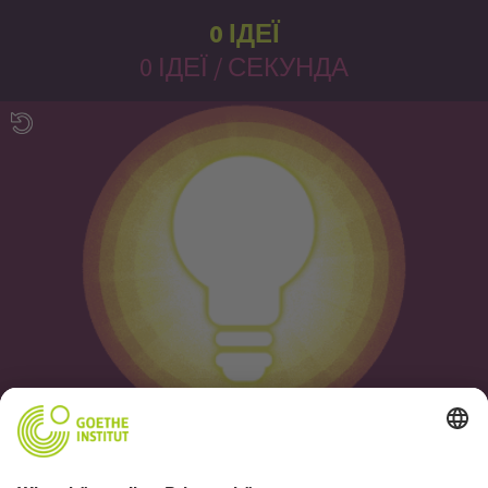
0
ІДЕЇ
0
ІДЕЇ
/
СЕКУНДА
успіхи
винахідник
майстерня
знання