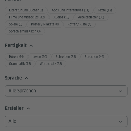
Jugendliche und Musik
Literatur und Bücher (3)
Apps und Interaktives (11)
Texte (12)
Filme und Videoclips (42)
Audios (15)
Arbeitsblätter (69)
Spiele (5)
Poster / Plakate (0)
Koffer / Kiste (4)
© Goethe-Institut
Unterrichtsma
Zahl der Downloads:
70156
DE
EN
A1
A2
B1
B2
C1
Sprachlernmagazin (3)
Sprachniveau
Fertigkeit
Was interessiert Jugendliche?
Hören (64)
Lesen (60)
Schreiben (39)
Sprechen (46)
Grammatik (13)
Wortschatz (68)
© Pexels / Marcelo
Chagas
Unterrichtsma
Zahl der Downloads:
43022
DE
EN
B1
B2
Sprachniveau
Sprache
Isolation Berlin: Alternativer
Gitarrenrock aus Deutschland
Ersteller
© Isolation Berlin
Unterrichtsmateri
Zahl der Downloads:
24682
DE
EN
ES
A1
A2
B1
B2
Sprachniveau