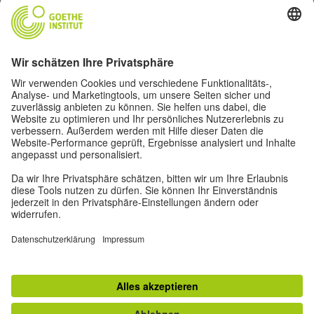
Goethe-Institut Zentrale
Oskar von Miller-Ring 18
80333 München
deutschstunde@goethe.de
Hilfreiche Links
Weitere Websites
Datenschutz und Barrierefreiheit
© Goethe-Institut Zentrale 2026
Impressum
Datenschutz