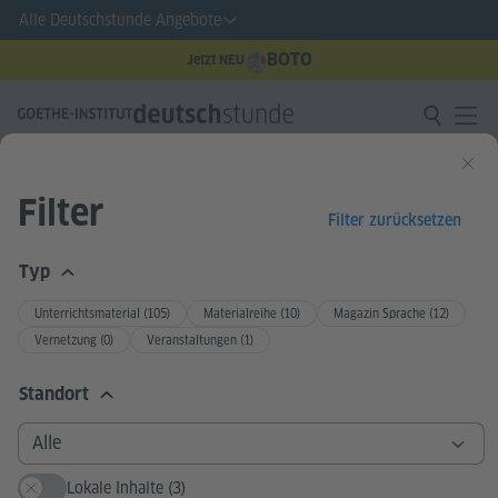
Alle Deutschstunde Angebote
BOTO
Jetzt NEU
Filter
Filter zurücksetzen
Filter
Treffer
118
Typ
Unterrichtsmaterial (105)
Materialreihe (10)
Magazin Sprache (12)
Sons of Gastarbeita:
Vernetzung (0)
Veranstaltungen (1)
Didaktisierung für den DaF-
Unterricht
Standort
© pexels / Georgi
Petrov
Unterrichtsmateri
Zahl der Downloads:
2955
DE
EN
FR
B1
Sprachniveau
Lokale Inhalte (3)
Musik und Spiele im DaF-