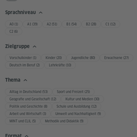
Unterricht
Sprachniveau
© pixabay /
A0 (1)
A1 (39)
A2 (51)
B1 (54)
B2 (28)
C1 (12)
akshayapatra
Unterrichtsmaterial i
Zahl der Downloads:
13136
DE
EN
FR
+1
C2 (6)
18:00-19:00
13.08.2026
Zielgruppe
EduLounge Deutsch: Mario und
Vorschulkinder (1)
Kinder (20)
Jugendliche (80)
Erwachsene (27)
die Muckemacher - Deutsche
Deutsch im Beruf (2)
Lehrkräfte (10)
Aussprache üben mit Musik
Goethe-Institut
Magazin Sprac
DE
EN
Thema
Alltag in Deutschland (53)
Sport und Freizeit (25)
Musik verbindet uns
Geografie und Gesellschaft (12)
Kultur und Medien (30)
Politik und Geschichte (8)
Schule und Ausbildung (12)
Arbeit und Wirtschaft (3)
Umwelt und Nachhaltigkeit (9)
MINT und CLIL (5)
Methodik und Didaktik (9)
© Goethe-Institut
Unterrichtsmateri
Zahl der Downloads:
60315
DE
EN
UK
A2
B1
Sprachniveau
Format