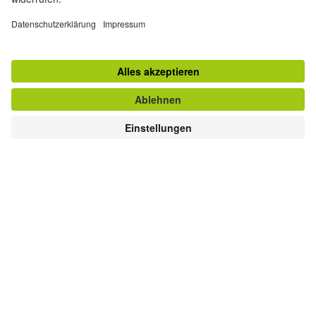
Kontakt
Goethe-Institut Zentrale
Oskar von Miller-Ring 18
80333 München
deutschstunde@goethe.de
Hilfreiche Links
Weitere Websites
Datenschutz und Barrierefreiheit
© Goethe-Institut Zentrale 2026