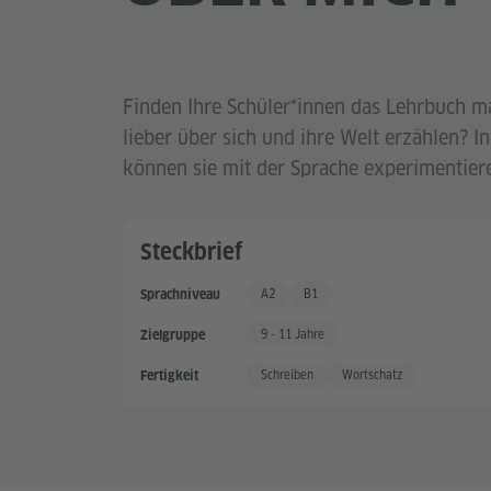
Finden Ihre Schüler*innen das Lehrbuch 
lieber über sich und ihre Welt erzählen? I
können sie mit der Sprache experimentier
Steckbrief
A2
B1
Sprachniveau
Grundkenntnisse +
Gute Sprachkenntnisse
9 - 11 Jahre
Zielgruppe
Schreiben
Wortschatz
Fertigkeit