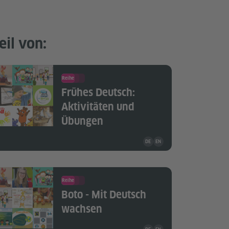
eil von:
Reihe
Frühes Deutsch:
Aktivitäten und
Übungen
Unterrichtsmaterial ist in folg
DE
EN
Reihe
Boto - Mit Deutsch
wachsen
Unterrichtsmaterial ist in folg