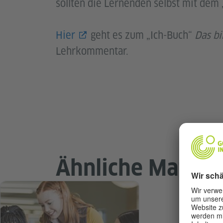
sollten die Lernenden selbst mit dem
Hier
geht es zum „Ich-Buch“
Das bi
Lehrkommentar.
Ähnliche Materia