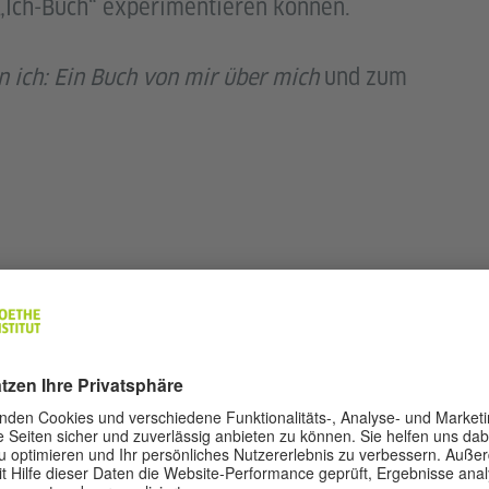
 „Ich-Buch“ experimentieren können.
n ich: Ein Buch von mir über mich
und zum
lien