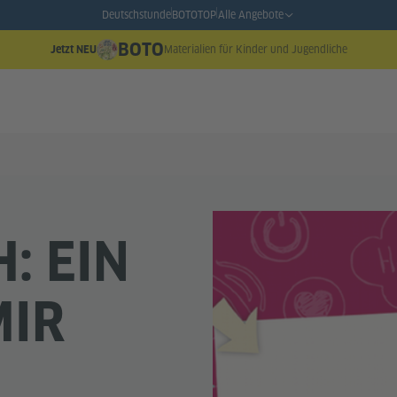
Deutschstunde
BOTO
TOP
Alle Angebote
BOTO
Materialien für Kinder und Jugendliche
Jetzt NEU
H: EIN
MIR