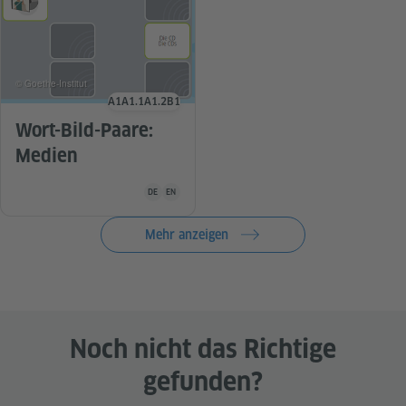
© Goethe-Institut
A1
A1.1
A1.2
B1
Sprachniveau
Wort-Bild-Paare:
Medien
Unterrichtsmaterial ist in folgenden Sprachen verfügba
DE
EN
Mehr anzeigen
Noch nicht das Richtige
gefunden?