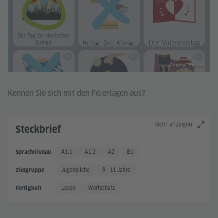
Goethe-Institut
Kennen Sie sich mit den Feiertagen aus?
Mehr anzeigen
Steckbrief
A1.1
A1.2
A2
B1
Sprachniveau
A1.1
A1.2
Grundkenntnisse +
Gute Sprachkenntnisse
Jugendliche
9 - 11 Jahre
Zielgruppe
Lesen
Wortschatz
Fertigkeit