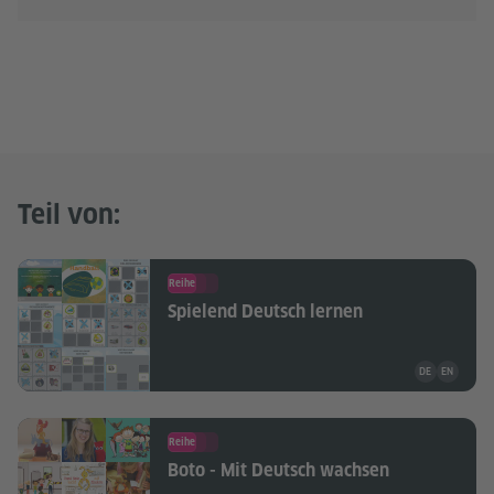
Teil von:
Reihe
Spielend Deutsch lernen
Unterrichtsma
DE
EN
Reihe
Boto - Mit Deutsch wachsen