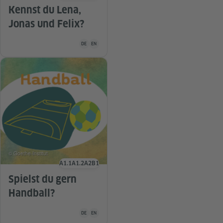
Kennst du Lena,
Jonas und Felix?
Unterrichtsmaterial ist in folgenden Sprachen verfügba
DE
EN
© Goethe-Institut
A1.1
A1.2
A2
B1
Sprachniveau
Spielst du gern
Handball?
Unterrichtsmaterial ist in folgenden Sprachen verfügba
DE
EN