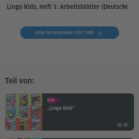
Lingo Kids, Heft 1: Arbeitsblätter (Deutsch)
Alles herunterladen (16.7 MB)
Teil von:
Reihe
„Lingo Kids“
Unterrichtsma
DE
EN