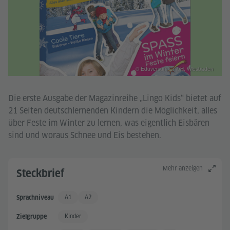
© Eduversum GmbH, Wiesbaden
Die erste Ausgabe der Magazinreihe „Lingo Kids“ bietet auf
21 Seiten deutschlernenden Kindern die Möglichkeit, alles
über Feste im Winter zu lernen, was eigentlich Eisbären
sind und woraus Schnee und Eis bestehen.
Mehr anzeigen
Steckbrief
A1
A2
Sprachniveau
Grundkenntnisse
Grundkenntnisse +
Kinder
Zielgruppe