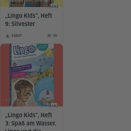
© Eduversum GmbH, Wiesbaden
A1
A2
Sprachniveau
„Lingo Kids“, Heft
9: Silvester
Unterrichtsmaterial ist in folgenden Sprachen verfügba
Zahl der Downloads:
52607
DE
EN
© © Eduversum GmbH, Wiesbaden
A1
A2
Sprachniveau
„Lingo Kids“, Heft
3: Spaß am Wasser.