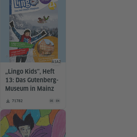
© © Eduversum GmbH, Wiesbaden
A1
A2
Sprachniveau
„Lingo Kids“, Heft
13: Das Gutenberg-
Museum in Mainz
Unterrichtsmaterial ist in folgenden Sprachen verfügba
Zahl der Downloads:
71782
DE
EN