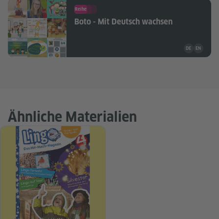
Reihe
Boto - Mit Deutsch wachsen
Unterrichtsma
DE
EN
Ähnliche Materialien