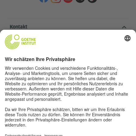
Kontakt
Goethe-Institut Zentrale
Oskar von Miller-Ring 18
80333 München
deutschstunde@goethe.de
Hilfreiche Links
Weitere Websites
Datenschutz und Barrierefreiheit