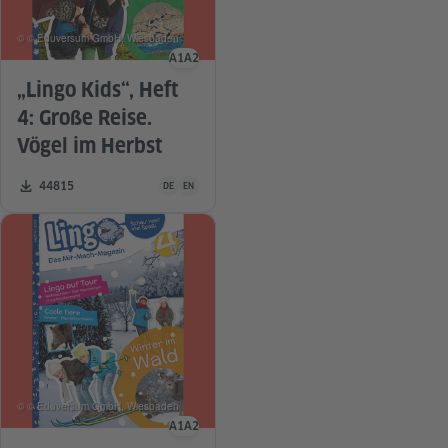
© © Eduversum GmbH, Wiesbaden
A1
A2
Sprachniveau
„Lingo Kids“, Heft
4: Große Reise.
Vögel im Herbst
Unterrichtsmaterial ist in folgenden Sprachen verfügba
Zahl der Downloads:
44815
DE
EN
© © Eduversum GmbH, Wiesbaden
A1
A2
Sprachniveau