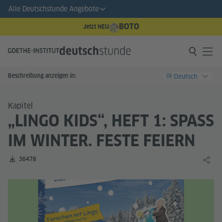
Alle Deutschstunde Angebote
BOTO
Jetzt NEU
Beschreibung anzeigen in:
Deutsch
DE
Kapitel
„LINGO KIDS“, HEFT 1: SPASS I
M WINTER. FESTE FEIERN
Zahl der Downloads:
36478
Lernin