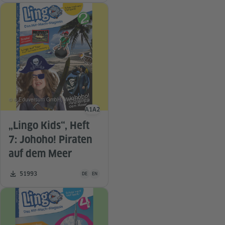
© © Eduversum GmbH, Wiesbaden
A1
A2
Sprachniveau
„Lingo Kids“, Heft
7: Johoho! Piraten
auf dem Meer
Unterrichtsmaterial ist in folgenden Sprachen verfügba
Zahl der Downloads:
51993
DE
EN