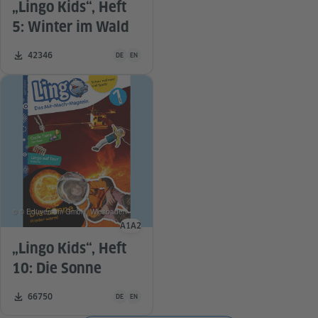
„Lingo Kids“, Heft
5: Winter im Wald
Unterrichtsmaterial ist in folgenden Sprachen verfügba
Zahl der Downloads:
42346
DE
EN
© © Eduversum GmbH, Wiesbaden
A1
A2
Sprachniveau
„Lingo Kids“, Heft
10: Die Sonne
Unterrichtsmaterial ist in folgenden Sprachen verfügba
Zahl der Downloads:
66750
DE
EN