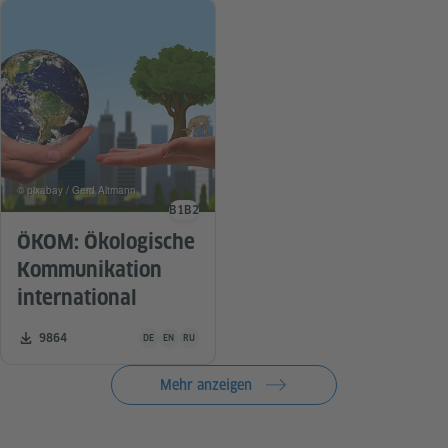
© pixabay / Gerd Altmann
B1
B2
Sprachniveau
ÖKOM: Ökologische
Kommunikation
international
Unterrichtsmaterial ist in folgenden Sprachen verfügbar De
Zahl der Downloads:
9864
DE
EN
RU
Mehr anzeigen