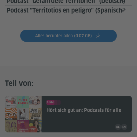
Podcast "Gefährdete Territorien" (Deutsch)
Podcast "Territotios en peligro" (Spanisch"
Alles herunterladen (0.07 GB)
Teil von:
Reihe
Hört sich gut an: Podcasts für alle
Unterrichtsma
DE
EN