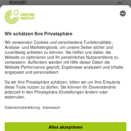
Kontakt
Goethe-Institut Zentrale
Oskar von Miller-Ring 18
80333 München
deutschstunde@goethe.de
Hilfreiche Links
Weitere Websites
Datenschutz und Barrierefreiheit
© Goethe-Institut Zentrale 2026