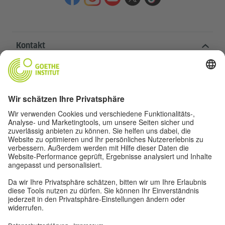
Kontakt
Goethe-Institut Zentrale
Oskar von Miller-Ring 18
80333 München
deutschstunde@goethe.de
Hilfreiche Links
Weitere Websites
Datenschutz und Barrierefreiheit