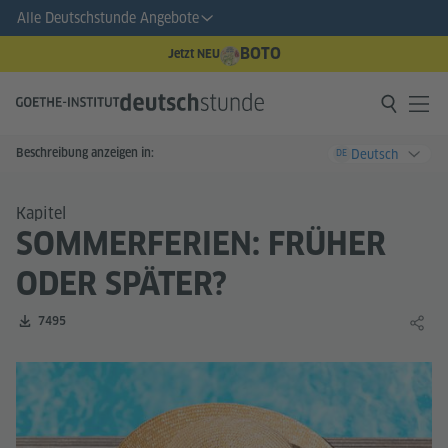
Alle Deutschstunde Angebote
BOTO
Jetzt NEU
Beschreibung anzeigen in:
Deutsch
DE
Kapitel
SOMMERFERIEN: FRÜHER
ODER SPÄTER?
Zahl der Downloads:
7495
Lernin