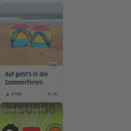
© Colourbox
A2
B1
Sprachniveau
Auf geht's in die
Sommerferien
Unterrichtsmaterial ist in folgenden Sprachen verfügba
Zahl der Downloads:
87308
DE
EN