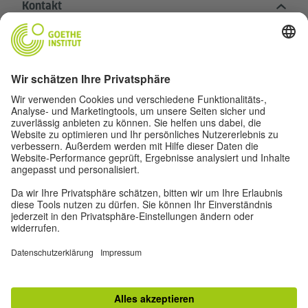
Kontakt
Goethe-Institut Zentrale
Oskar von Miller-Ring 18
80333 München
deutschstunde@goethe.de
Hilfreiche Links
Weitere Websites
Datenschutz und Barrierefreiheit
© Goethe-Institut Zentrale 2026