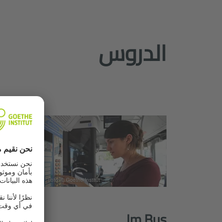
الدروس
Foto: © Goethe-Institut
uche
Im Bus