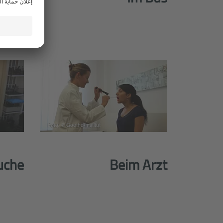
Foto: © Goethe-Institut
uche
Beim Arzt