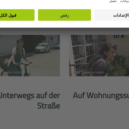
© Goethe-Institut
Foto: © Goethe-Institut
Unterwegs auf der
Auf Wohnungss
Straße