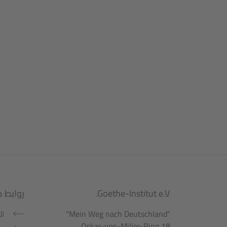
Service- und Informationsbereic
Goethe-Institut e.V.
روابط 
"Mein Weg nach Deutschland"
ال
Oskar-von-Miller-Ring 18