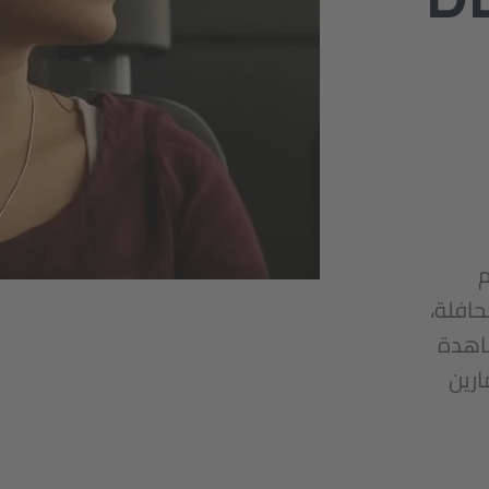
م
حافلة،
شاهدة
ارين