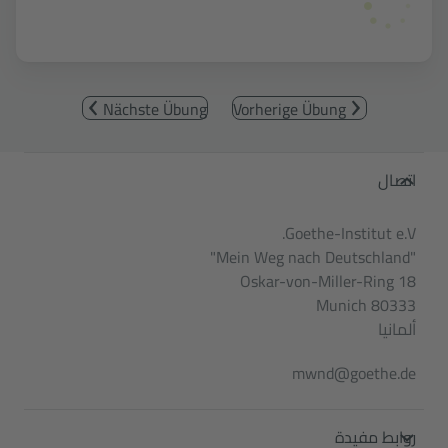
Nächste Übung
Vorherige Übung
Service- und Informationsbereic
اتصال
Goethe-Institut e.V.
"Mein Weg nach Deutschland"
Oskar-von-Miller-Ring 18
80333 Munich
ألمانيا
mwnd@goethe.de
روابط مفيدة