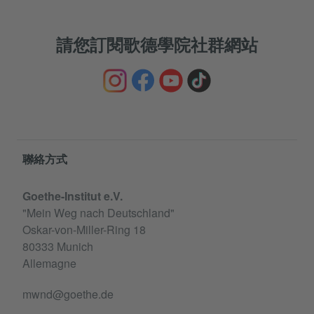
請您訂閱歌德學院社群網站
Information and services
聯絡方式
Goethe-Institut e.V.
"Mein Weg nach Deutschland"
Oskar-von-Miller-Ring 18
80333 Munich
Allemagne
mwnd@goethe.de