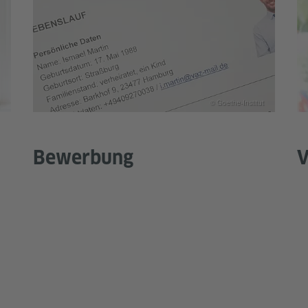
© Goethe-Institut
Bewerbung
V