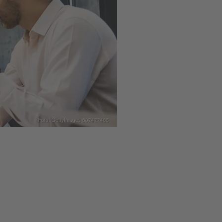
Foto: GettyImages 607477465