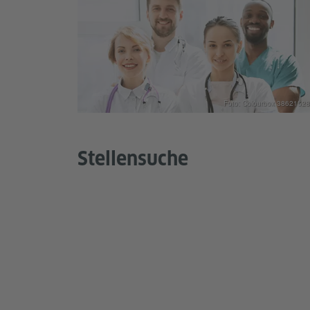
Foto: Colourbox 38621528
Stellensuche