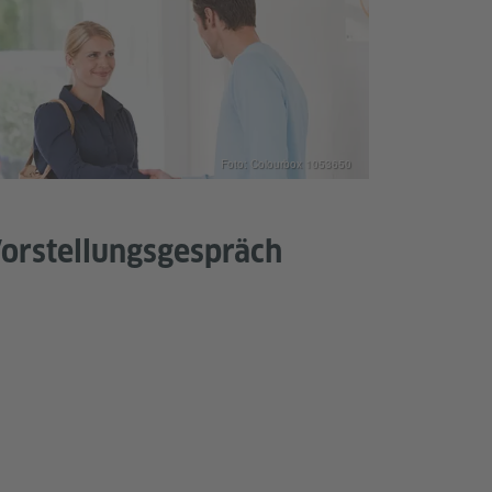
Foto: Colourbox 1053650
orstellungsgespräch