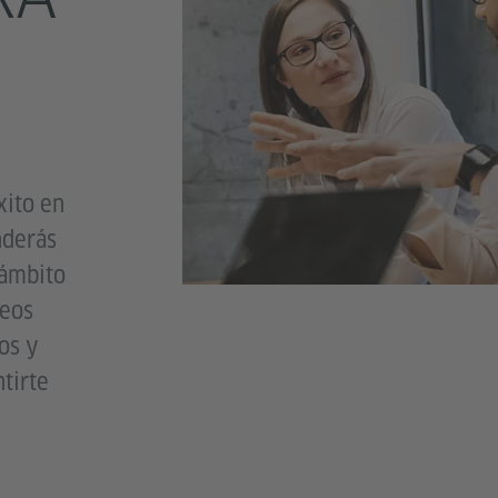
xito en
nderás
 ámbito
reos
os y
ntirte