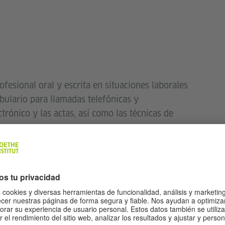
fesional oral y escrita en situaciones laborales
abulario para llamadas telefónicas y
trónico y las actas, así como las técnicas de