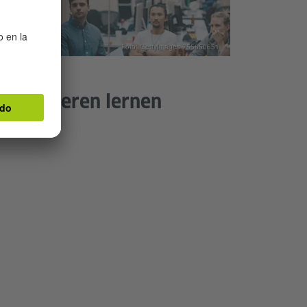
Foto: GettyImages 755650651
räsentieren lernen