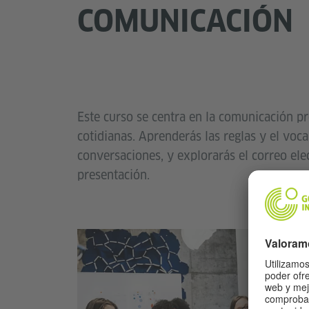
COMUNICACIÓN
Este curso se centra en la comunicación pro
cotidianas. Aprenderás las reglas y el voc
conversaciones, y explorarás el correo elec
presentación.