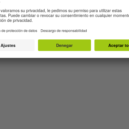
Foto: Colourbox 25702519
n
E-Mail-Verkehr
P