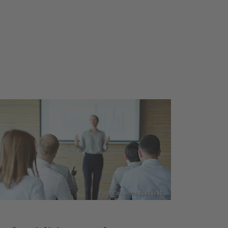
Foto: Colourbox 21474692