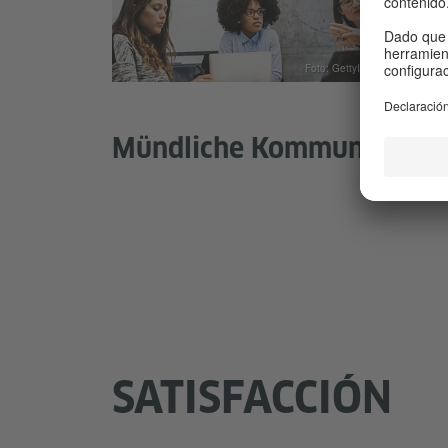
Foto: GettyImages 607477465
Mündliche Kommunikatio
SATISFACCIÓN