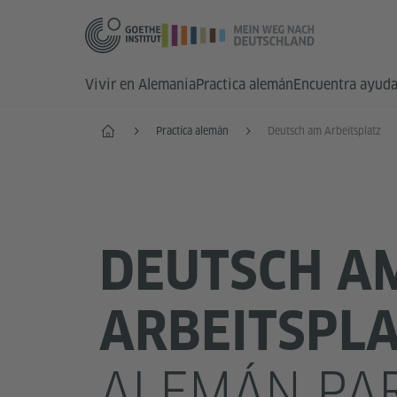
Vivir en Alemania
Practica alemán
Encuentra ayud
Inicio
Practica alemán
Deutsch am Arbeitsplatz
DEUTSCH A
ARBEITSPL
ALEMÁN PA