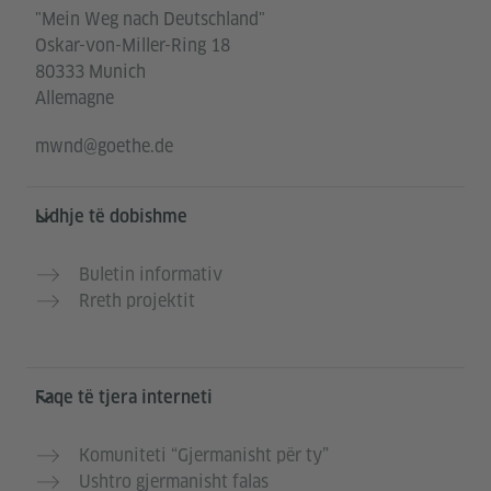
"Mein Weg nach Deutschland"
Oskar-von-Miller-Ring 18
80333 Munich
Allemagne
mwnd@goethe.de
Lidhje të dobishme
Buletin informativ
Rreth projektit
Faqe të tjera interneti
Komuniteti “Gjermanisht për ty”
Ushtro gjermanisht falas