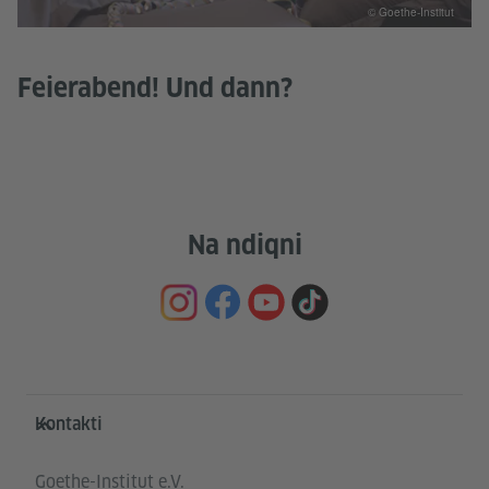
© Goethe-Institut
Feierabend! Und dann?
Na ndiqni
Service- und Informationsbereich
Kontakti
Goethe-Institut e.V.