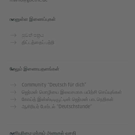
பயனுள்ள இணைப்புகள்
පුවත් පත්‍රය
திட்டத்தைப் பற்றி
மேலும் இணையதளங்கள்
Community “Deutsch für dich”
ஜெர்மன் மொழியை இலவசமாக பயிற்சி செய்யுங்கள்
கோய்த் இன்ஸ்டிடியூட்டின் ஜெர்மன் பாடநெறிகள்
ஆசிரியர் போர்டல் "Deutschstunde"
தனியுரிமை மற்றும் அணுகல் வசதி