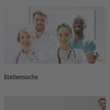
Foto: Colourbox 38621528
Stellensuche