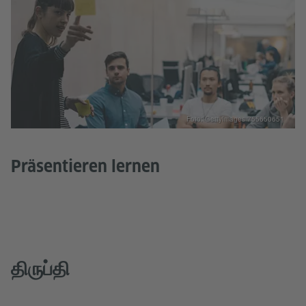
Foto: GettyImages 755650651
Präsentieren lernen
திருப்தி