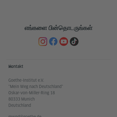
எங்களை பின்தொடருங்கள்
Service- und Informationsbereich
Kontakt
Goethe-Institut e.V.
"Mein Weg nach Deutschland"
Oskar-von-Miller-Ring 18
80333 Munich
Deutschland
mwnd@goethe.de