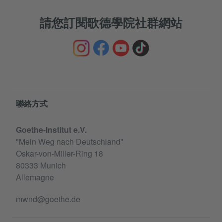
請您訂閱歌德學院社群網站
Information and services
聯絡方式
Goethe-Institut e.V.
"Mein Weg nach Deutschland"
Oskar-von-Miller-Ring 18
80333 Munich
Allemagne
mwnd@goethe.de