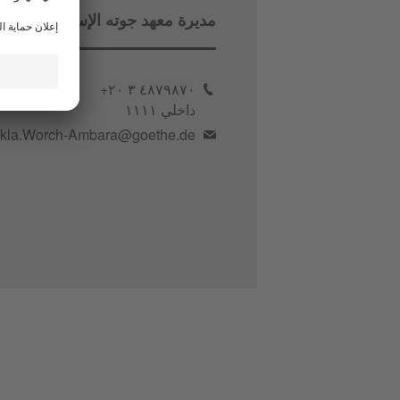
مديرة معهد جوته الإسكندرية
٤٨٧٩٨٧٠ ٣ ٢٠+
داخلي ١١١١
kla.Worch-Ambara@goethe.de