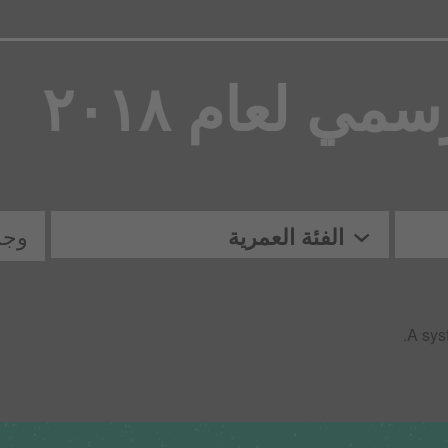
سمي لعام ٢٠١٨
الفئة العمرية
وج
A syst