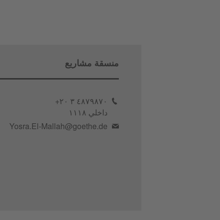
منسقة مشاريع
٤٨٧٩٨٧٠ ٣ ٢٠+
داخلي ١١١٨
Yosra.El-Mallah@goethe.de