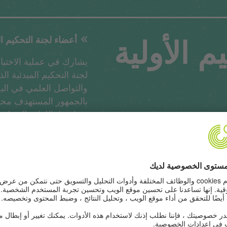
م الأولية
أعضاء لجنة التحكيم ا
لجنة التحكيم المبدئية ال
والتواصل العلمي في الب
بالجمهور المستهدف محليً
ودبلجتها باللغات المحلي
توصيل المعلومات بدون ح
تي