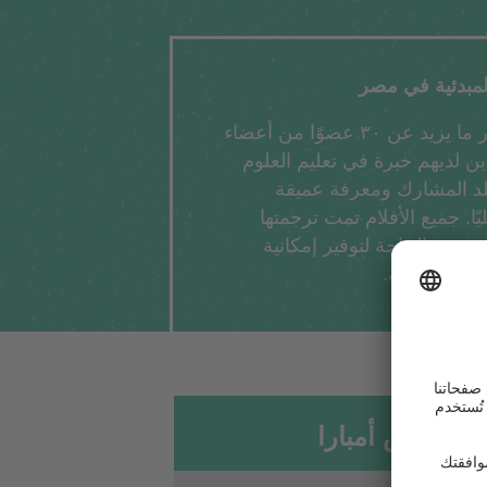
لمبدئية في مصر
يشارك في عملية الاختيار ما يزيد عن ٣٠ عضوًا من أعضاء
ذين لديهم خبرة في تعليم العلوم
لد المشارك ومعرفة عميقة
ا. جميع الأفلام تمت ترجمتها
ة حسب الحاجة لتوفير إمكانية
واجز لغوية.
كلا فورش أمبارا