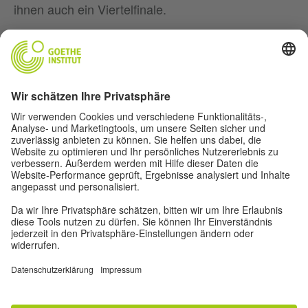
ihnen auch ein Viertelfinale.
Musik
Fußball
Film
Deutsch(land)
Für Lehrer*innen
Über uns
© 2026 Goethe-Institut