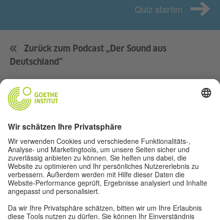
Quiz starten
Zurück zum Podcast „Der Sound aus
Deutschland“
Musik
Fußball
Film
Deutsch(land)
Für Lehrer*innen
Über uns