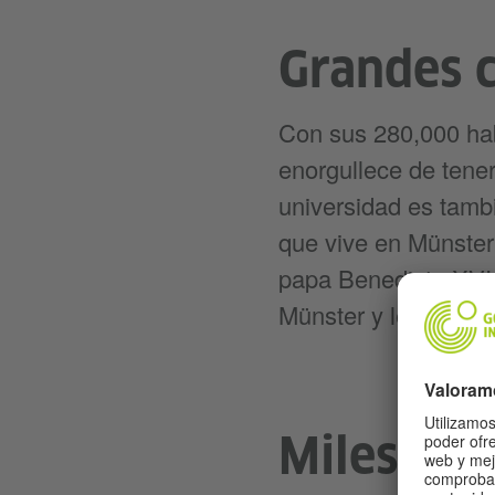
Grandes 
Con sus 280,000 hab
enorgullece de tene
universidad es tamb
que vive en Münster 
papa Benedicto XVI 
Münster y le encanta
Miles de b