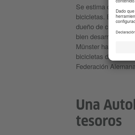
Se estima que Münste
bicicletas. Esto sig
dueño de casi dos b
bien desarrollada de
Münster haya sido e
bicicletas de Alema
Federación Alemana 
Una Auto
tesoros