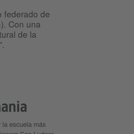
o federado de
n). Con una
ural de la
”.
mania
r la escuela más
sionero San Ludger,