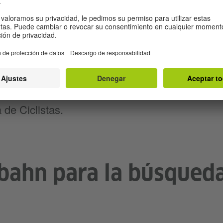
r, la capital de la bicicleta de Alemania, es 
nifica que, desde una perspectiva estadística, 
icicletas. Los ciclistas tienen acceso a un re
 170 millas de ciclopistas. Por lo tanto, no es
legida varias veces como "La ciudad más amab
nia", tanto por la Asociación Alemana del Auto
de Ciclistas.
bahn para la búsqued