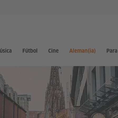
úsica
Fútbol
Cine
Aleman(ia)
Para