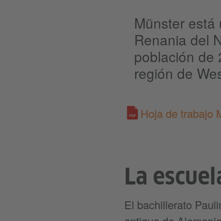
Münster está 
Renania del N
población de 2
región de West
Hoja de trabajo 
La escuel
El bachillerato Pau
antigua de Alemania.