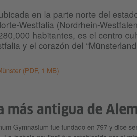
ubicada en la parte norte del estad
orte-Westfalia (Nordrhein-Westfale
80,000 habitantes, es el centro cult
falia y el corazón del “Münsterland
Münster
(PDF, 1 MB)
a más antigua de Ale
linum Gymnasium fue fundado en 797 y dice se
 La “schola paulina” fue establecida por el mi