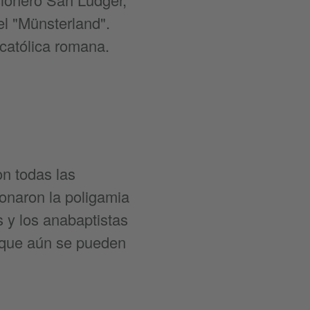
el "Münsterland".
 católica romana.
n todas las
ionaron la poligamia
 y los anabaptistas
s que aún se pueden