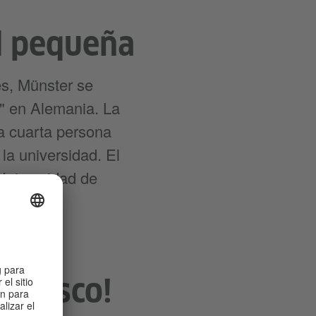
d pequeña
es, Münster se
s" en Alemania. La
a cuarta persona
la universidad. El
Universidad de
ún casco!