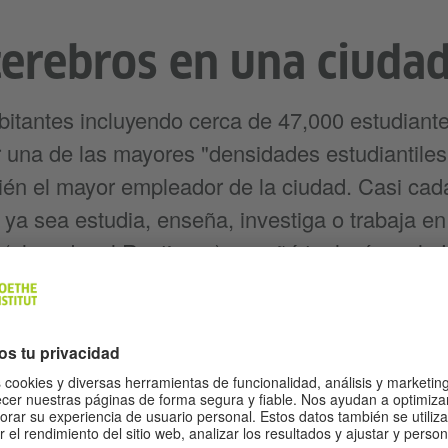
cerebros en una ciuda
itantes incluyendo cerca de 47,000 estudiant
r una de las mayores "densidades estudiantile
ién el mayor empleador de la ciudad. Casi cad
ya sea estudia, enseña, investiga o trabaja en 
(el cardenal Raztinger) enseñó teología en la 
ba ir en bicicleta a sus clases.
icicletas - ¡pero ning