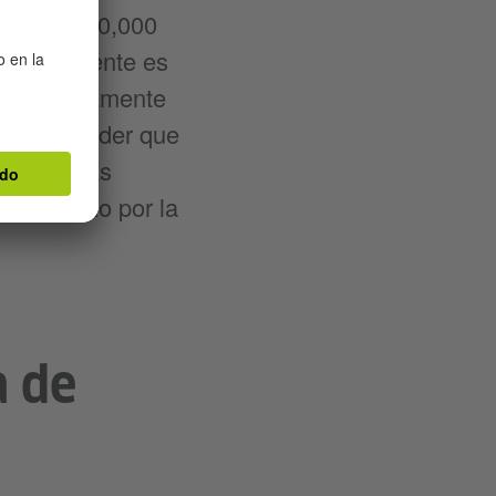
sede de 500,000
cada residente es
d extremadamente
 de sorprender que
le con las
móvil como por la
a de