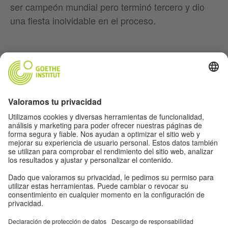
ser campeón mundial pero terminó tercero y dio
una fiesta inolvidable en el proceso.
Música
Fútbol
Cine
Aleman(ia)
Para Maestr@s
Acerca de nosotros