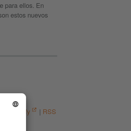
e para ellos. En
 son estos nuevos
03:48
|
Spotify
|
RSS