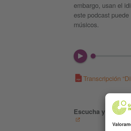
embargo, usan el id
este podcast puede 
músicos.
00:00
Transcripción “D
Escucha y suscríb