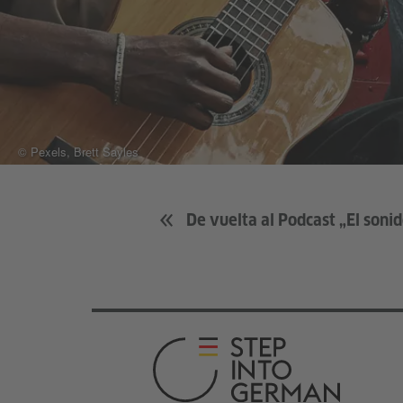
© Pexels, Brett Sayles
De vuelta al Podcast „El soni