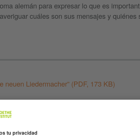
ioma alemán para expresar lo que es important
averiguar cuáles son sus mensajes y quiénes
ie neuen Liedermacher”
(PDF, 173 KB)
ete a “Deutschland im Ohr”
:
Apple Podcasts