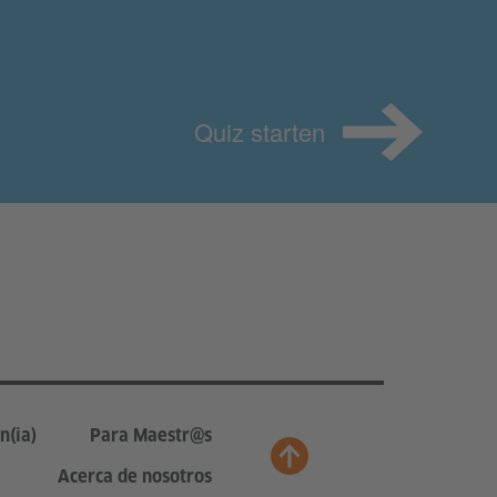
Quiz starten
n(ia)
Para Maestr@s
Acerca de nosotros