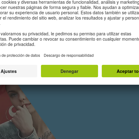
Die neue
IZ
Es gibt jeweils nur ei