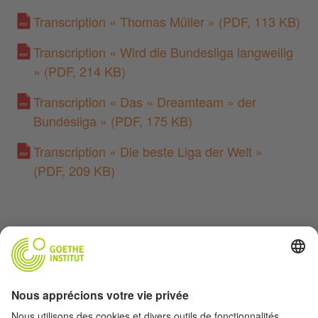
Transcription « Thomas Müller »
(PDF, 113 KB)
Transcription « Wird die Bundesliga langweilig
»
(PDF, 214 KB)
Transcription « Das « Dreamteam » der
Bundesliga »
(PDF, 175 KB)
Transcription « Die beste Liga der Welt »
(PDF, 209 KB)