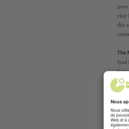
pour 
clair
dès a
consé
The 
Iyad 
huma
proje
jour 
inter
prend
cherc
déter