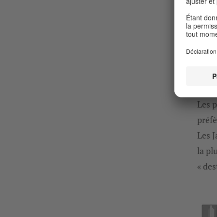
comp
évité
Résul
de vi
code 
clair
Les p
préfè
Les J
la pl
« des