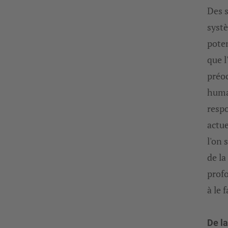
Des 
systè
pote
que l
préoc
humai
respo
actue
l'on 
de la
prof
à le f
De l