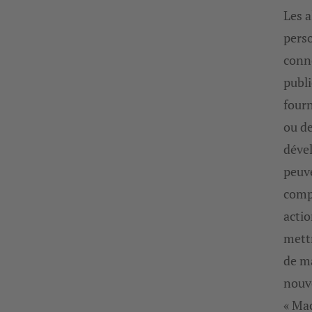
Les 
perso
conne
publi
fourn
ou d
déve
peuve
comp
actio
mettr
de m
nouv
« Ma