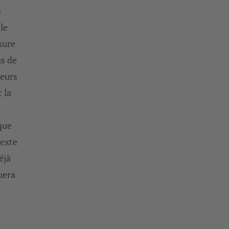
s
le
sure
us de
leurs
 la
que
texte
éjà
uera