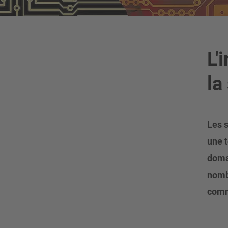
L'
la
Les s
une t
domai
nomb
comm