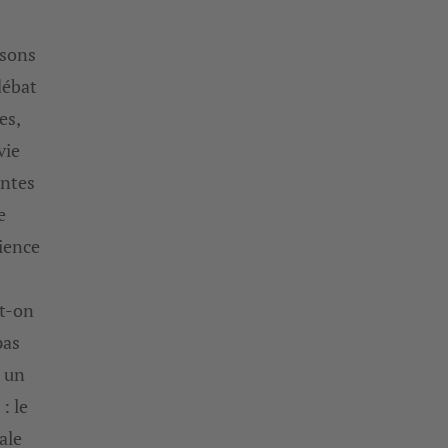
isons
débat
es,
vie
entes
e
ience
ut-on
pas
l un
: le
ale