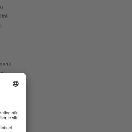
au
lité
n
pement
on
 à ce
s à
pour