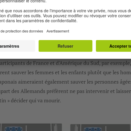
orter une voiture autonome si un accident grave ne peut
 ? L'IA doit décider où va la voiture, et donc qui survit.
tat : toutes les personnes interrogées veulent sauver le 
es possible, avant tout les enfants et ceux qui respectent 
de la route. Mais en y regardant de plus près, il apparaît
ement qu'il n'existe pas de valeurs universellement admis
articipants de France et d'Amérique du Sud, par exemple,
rent sauver les femmes et les enfants plutôt que les ho
aponais aimeraient également sauver les personnes âgées
upart des Allemands préfèrent ne pas intervenir et laisser
tin » décider qui va mourir.