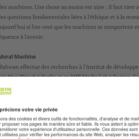
les machines. Une chose au moins est sûre : il faut tirer 
 les questions fondamentales liées à l'éthique et à la mora
ujourd'hui si l'on veut que les machines se comportent e
quence à l'avenir.
Moral Machine
Rahwan effectue des recherches à l'Institut de dévelop
in Max Planck à Berlin et au MIT Media Lab à Boston. S
t « The Moral Machine » est la plus grande étude réalisée
dans le domaine de l'éthique des machines. L'enquête
active examine les raisons éthiques qui poussent les gen
re des décisions dans différentes régions du monde et
he à savoir si l'on peut s'appuyer sur ces connaissances 
miner des règles de conduite pour l'IA. Comment doit se