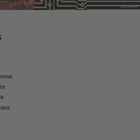
pixbay.com
s
 comme
les
de
iaux