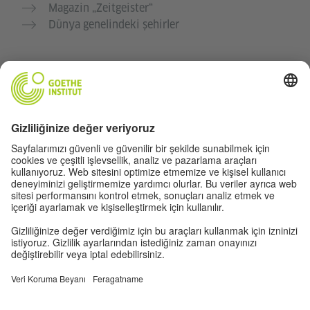
Magazin „Zeitgeister“
Dünya genelindeki şehirler
Kişisel bilgilerin korunması ve erişilebilirlik
Bu internet sayfasının mümkün olduğunca çok insan
için erişilebilir ve faydalı olmasını istiyoruz. Kişisel
verileri, veri koruma yönergelerimize uygun olarak
kullanıyoruz.
Gizlilik ayarları
Erişilebilirlik
© Goethe-Institut 2026