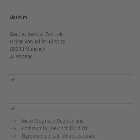
Service- und Informationsbereich
İletişim
Goethe-Institut Zentrale
Oskar-von-Miller-Ring 18
80333 München
Allemagne
Mein Weg nach Deutschland
Community „Deutsch für dich“
Öğretmen portalı „Deutschstunde“