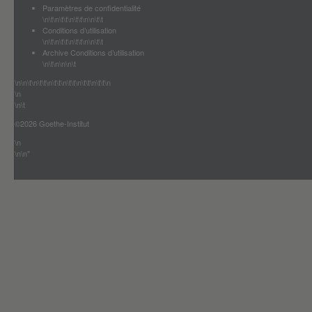
Paramètres de confidentialité
\n\t\n\t\t\n\t\t\n\n\t\t
Conditions d’utilisation
\n\t\n\t\t\n\t\t\n\n\t\t
Archive Conditions d’utilisation
\n\t\n\n\n\t
\n\n\t\n\t\t\n\t\t\n\t\t\n\t\t\n\t\t\n
\n
\n\t
©2026 Goethe-Institut
\n
\n\n"