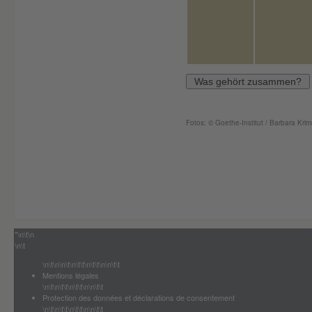
Was gehört zusammen?
Fotos: © Goethe-Institut / Barbara Kri
"\n\t\n
\n\t
\n\t\n\n\t\n\t\t\n\t\t\n\n\t\t
Mentions légales
\n\t\n\t\t\n\t\t\n\n\t\t
Protection des données et déclarations de consentement
\n\t\n\t\t\n\t\t\n\n\t\t