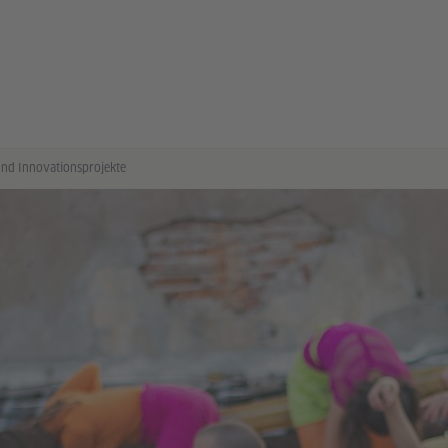
und Innovationsprojekte